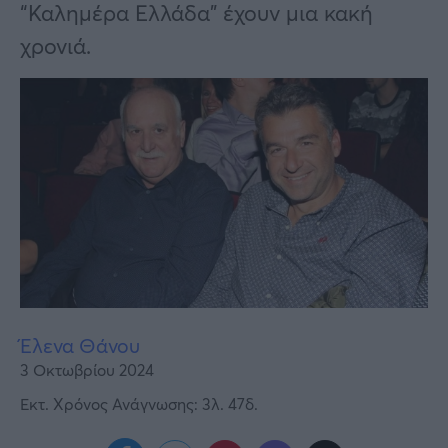
Υγεία
“Καλημέρα Ελλάδα” έχουν μια κακή
χρονιά.
Γυναίκα
Καιρός
Έλενα Θάνου
3 Οκτωβρίου 2024
Εκτ. Χρόνος Ανάγνωσης: 3λ. 47δ.