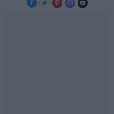
Viral
Κουζίνα
Ζώδια
Pet
Πίστη