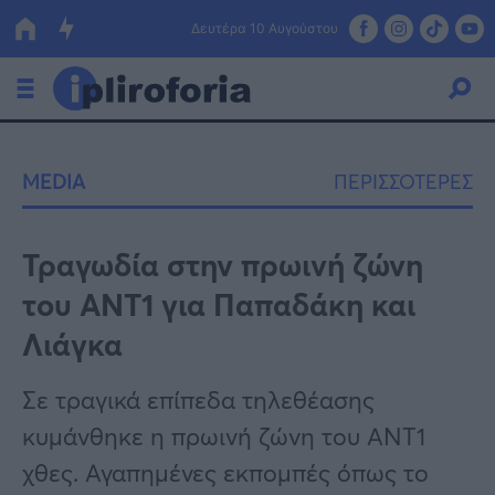
Δευτέρα 10 Αυγούστου
Ελλάδα
MEDIA
ΠΕΡΙΣΣΟΤΕΡΕΣ
Οικονομία
Πολιτική
Τραγωδία στην πρωινή ζώνη
του ΑΝΤ1 για Παπαδάκη και
Τράπεζες
Λιάγκα
Επιδοτήσεις
Κόσμος
Σε τραγικά επίπεδα τηλεθέασης
Lifestyle
ΕΣΠΑ
κυμάνθηκε η πρωινή ζώνη του ΑΝΤ1
Αθλητικά
χθες. Αγαπημένες εκπομπές όπως το