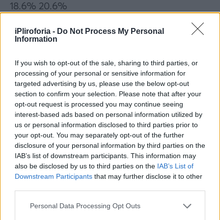
18.6% 20.6%
iPliroforia -
Do Not Process My Personal
Information
Συνεντεύξεις 18/11/2025
Δήμητρα Δερζέκου: «Λέω τη δική μου
If you wish to opt-out of the sale, sharing to third parties, or
αλήθεια»
processing of your personal or sensitive information for
targeted advertising by us, please use the below opt-out
section to confirm your selection. Please note that after your
opt-out request is processed you may continue seeing
interest-based ads based on personal information utilized by
Συνεντεύξεις 18/11/2025
us or personal information disclosed to third parties prior to
your opt-out. You may separately opt-out of the further
Τζεφ Μοντάνα: «Κανένας δεν μπορεί
disclosure of your personal information by third parties on the
να σου πει ποιος είσαι»
IAB’s list of downstream participants. This information may
also be disclosed by us to third parties on the
IAB’s List of
Downstream Participants
that may further disclose it to other
third parties.
Personal Data Processing Opt Outs