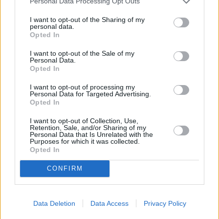
Personal Data Processing Opt Outs
Δείτε το βίντεο με την
εξομολόγηση του Λεωνίδα
I want to opt-out of the Sharing of my
personal data.
Κουτσόπουλου
Opted In
I want to opt-out of the Sale of my
Personal Data.
Opted In
I want to opt-out of processing my
Personal Data for Targeted Advertising.
Opted In
I want to opt-out of Collection, Use,
Retention, Sale, and/or Sharing of my
Personal Data that Is Unrelated with the
Purposes for which it was collected.
Opted In
CONFIRM
Σύμφωνα με αφιέρωμα του περιοδικού
DownTown, οι γονείς του
Λεωνίδα
Κουτσόπουλου
είναι χωρισμένοι και
Data Deletion
Data Access
Privacy Policy
μεγάλωσε με τη γιαγιά του, καθώς η μητέρα