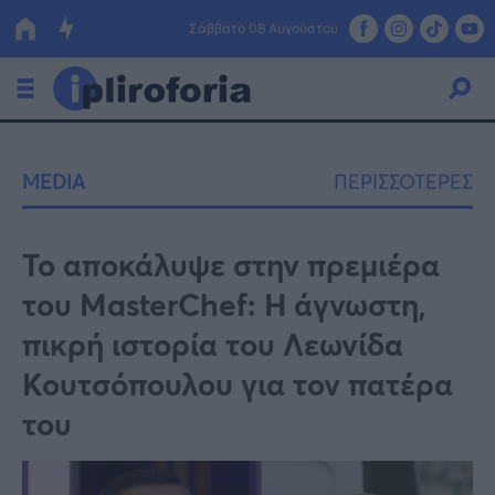
Σάββατο 08 Αυγούστου
Ελλάδα
MEDIA
ΠΕΡΙΣΣΟΤΕΡΕΣ
Οικονομία
Πολιτική
Το αποκάλυψε στην πρεμιέρα
του MasterChef: Η άγνωστη,
Τράπεζες
πικρή ιστορία του Λεωνίδα
Επιδοτήσεις
Κόσμος
Κουτσόπουλου για τον πατέρα
Lifestyle
ΕΣΠΑ
του
Αθλητικά