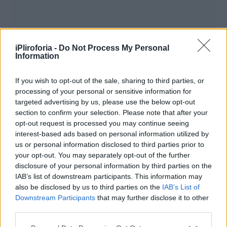
iPliroforia -
Do Not Process My Personal
Information
If you wish to opt-out of the sale, sharing to third parties, or
processing of your personal or sensitive information for
targeted advertising by us, please use the below opt-out
section to confirm your selection. Please note that after your
opt-out request is processed you may continue seeing
interest-based ads based on personal information utilized by
«
Συμπάσχω απόλυτα γιατί είμαι ακριβώς ίδια
us or personal information disclosed to third parties prior to
ιστορία. Σε αντιλαμβάνομαι πλήρως. Για αυτό
your opt-out. You may separately opt-out of the further
disclosure of your personal information by third parties on the
είπα, αν γίνομαι αδιάκριτος. Συμπάσχω,
IAB’s list of downstream participants. This information may
ταυτιζόμαστε απόλυτα
» είπε ο
Λεωνίδας
also be disclosed by us to third parties on the
IAB’s List of
Downstream Participants
that may further disclose it to other
Κουτσόπουλος.
third parties.