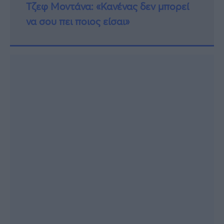
Τζεφ Μοντάνα: «Κανένας δεν μπορεί
να σου πει ποιος είσαι»