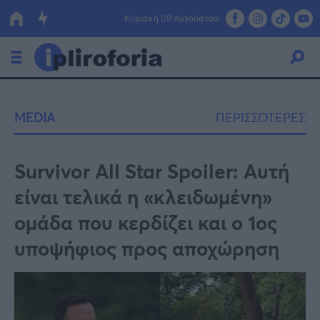
Κυριακή 09 Αυγούστου
Ελλάδα
MEDIA
ΠΕΡΙΣΣΟΤΕΡΕΣ
Οικονομία
Πολιτική
Survivor All Star Spoiler: Αυτή
είναι τελικά η «κλειδωμένη»
Τράπεζες
ομάδα που κερδίζει και ο 1ος
Επιδοτήσεις
Κόσμος
υποψήφιος προς αποχώρηση
Lifestyle
ΕΣΠΑ
Αθλητικά