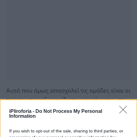
Αυτό που όμως απασχολεί τις ομάδες είναι οι
παίκτες που εξαφανίζονται και χάνονται στον
ζούγκλα. Τι ακριβώς έχει συμβεί με τον
iPliroforia -
Do Not Process My Personal
Information
Μάριο Πρίαμο και την Καρολίνα;
If you wish to opt-out of the sale, sharing to third parties, or