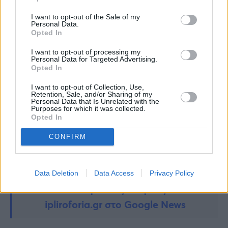
Γιατι δεν πρέπει να κοιμάστε με ανοιχτό τον
ανεμιστήρα – Οι ειδικοί προειδοποιούν
I want to opt-out of the Sale of my
Personal Data.
Opted In
ΕΚΤΑΚΤΟ: Νέος σεισμός τώρα
I want to opt-out of processing my
Personal Data for Targeted Advertising.
TAGS:
Opted In
ΡΙΚΑ ΔΙΑΛΥΝΑ
I want to opt-out of Collection, Use,
Retention, Sale, and/or Sharing of my
Personal Data that Is Unrelated with the
Purposes for which it was collected.
Opted In
CONFIRM
Data Deletion
Data Access
Privacy Policy
Ακολουθήστε τις ειδήσεις του
ipliroforia.gr στο Google News