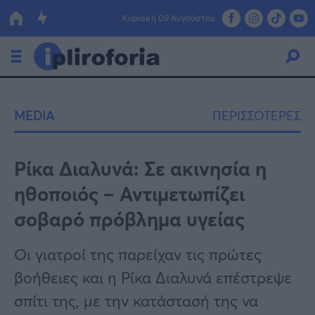
Κυριακή 09 Αυγούστου
Ελλάδα
MEDIA
ΠΕΡΙΣΣΟΤΕΡΕΣ
Οικονομία
Πολιτική
Ρίκα Διαλυνά: Σε ακινησία η
ηθοποιός – Αντιμετωπίζει
Τράπεζες
σοβαρό πρόβλημα υγείας
Επιδοτήσεις
Κόσμος
Οι γιατροί της παρείχαν τις πρώτες
Lifestyle
ΕΣΠΑ
βοήθειες και η Ρίκα Διαλυνά επέστρεψε
Αθλητικά
σπίτι της, με την κατάστασή της να