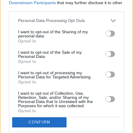
Περισσότερες
Ειδήσεις σήμερα
Downstream Participants
that may further disclose it to other
third parties.
Ευάγγελος Βενιζέλος για Κώστα Σημίτη: «Το
Personal Data Processing Opt Outs
έθνος τον αποχαιρετά με την τιμή και την
I want to opt-out of the Sharing of my
αναγνώριση που του αξίζει»
personal data.
Opted In
Κώστας Σημίτης: Πότε θα γίνει η κηδεία του
I want to opt-out of the Sale of my
πρώην πρωθυπουργού
Personal Data.
Opted In
Θεσσαλονίκη: Έδιωξε την 19χρονη κόρη του
I want to opt-out of processing my
Personal Data for Targeted Advertising.
επειδή θέλει να γίνει παπαδιά
Opted In
I want to opt-out of Collection, Use,
TAGS:
Retention, Sale, and/or Sharing of my
Personal Data that Is Unrelated with the
ΠΕΤΡΟΣ ΚΟΥΣΟΥΛΟΣ
Purposes for which it was collected.
Opted In
CONFIRM