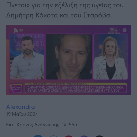
Υγεία
Γίνεται» για την εξέλιξη της υγείας του
Δημήτρη Κόκοτα και του Σταρόβα.
Γυναίκα
Καιρός
Alexandra
19 Μαΐου 2024
Εκτ. Χρόνος Ανάγνωσης: 1λ. 55δ.