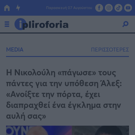
Παρασκευή 07 Αυγούστου
Ελλάδα
MEDIA
ΠΕΡΙΣΣΟΤΕΡΕΣ
Οικονομία
Πολιτική
Η Νικολούλη «πάγωσε» τους
πάντες για την υπόθεση Άλεξ:
Τράπεζες
«Ανοίξτε την πόρτα, έχει
Επιδοτήσεις
Κόσμος
διαπραχθεί ένα έγκλημα στην
Lifestyle
ΕΣΠΑ
αυλή σας»
Αθλητικά