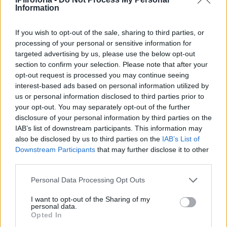
το τηλεοπτικό κοινό με μία δήλωσή της.
Information
«Εάν σας χτυπήσει την πόρτα η αστυνομία, με
If you wish to opt-out of the sale, sharing to third parties, or
εντολή εισαγγελέα, ανοίξτε, γιατί εν αγνοία
processing of your personal or sensitive information for
targeted advertising by us, please use the below opt-out
σας έχει διαπραχθεί ένα έγκλημα στην αυλή
section to confirm your selection. Please note that after your
σας. Δεν χρειάζεται να πούμε πολλά, αλλά
opt-out request is processed you may continue seeing
interest-based ads based on personal information utilized by
ξέρετε», συμπλήρωσε η δημοσιογράφος.
us or personal information disclosed to third parties prior to
your opt-out. You may separately opt-out of the further
disclosure of your personal information by third parties on the
IAB’s list of downstream participants. This information may
also be disclosed by us to third parties on the
IAB’s List of
Downstream Participants
that may further disclose it to other
third parties.
Personal Data Processing Opt Outs
I want to opt-out of the Sharing of my
personal data.
Opted In