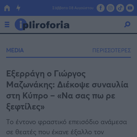
Σάββατο 08 Αυγούστου
Ελλάδα
MEDIA
ΠΕΡΙΣΣΟΤΕΡΕΣ
Οικονομία
Πολιτική
Εξερράγη ο Γιώργος
Μαζωνάκης: Διέκοψε συναυλία
Τράπεζες
στη Κύπρο – «Να σας πω ρε
Επιδοτήσεις
Κόσμος
ξεφτίλες»
Lifestyle
ΕΣΠΑ
Το έντονο φραστικό επεισόδιο ανάμεσα
Αθλητικά
σε θεατές που έκανε έξαλλο τον