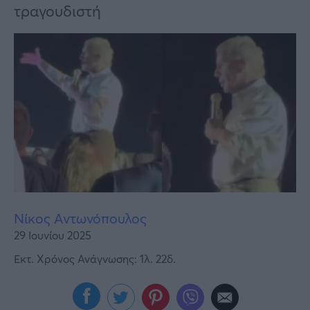
Υγεία
τραγουδιστή
Γυναίκα
Καιρός
Νίκος Αντωνόπουλος
29 Ιουνίου 2025
Εκτ. Χρόνος Ανάγνωσης: 1λ. 22δ.