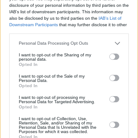
disclosure of your personal information by third parties on the
IAB’s list of downstream participants. This information may
also be disclosed by us to third parties on the
IAB’s List of
Downstream Participants
that may further disclose it to other
third parties.
Περισσότερες
Ειδήσεις σήμερα
Personal Data Processing Opt Outs
Εορτολόγιο 29 Ιουνίου: Ποιοι γιορτάζουν
I want to opt-out of the Sharing of my
personal data.
σήμερα – Οι Πρωτοκορυφαίοι απόστολοι της
Opted In
Εκκλησίας μας
I want to opt-out of the Sale of my
Personal Data.
Καιρός: Σαρωτική μεταβολή του σκηνικού
Opted In
την Κυριακή – Συναγερμός για έξι περιοχές
I want to opt-out of processing my
Personal Data for Targeted Advertising.
Opted In
Επίδομα για συνταξιούχους στις 10 Ιουλίου:
Αναλυτικά οι δικαιούχοι
I want to opt-out of Collection, Use,
Retention, Sale, and/or Sharing of my
Personal Data that Is Unrelated with the
Purposes for which it was collected.
TAGS:
Opted In