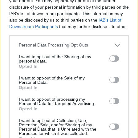
your opt-out. You may separately opt-out of the further
disclosure of your personal information by third parties on the
IAB’s list of downstream participants. This information may
also be disclosed by us to third parties on the
IAB’s List of
Downstream Participants
that may further disclose it to other
third parties.
Personal Data Processing Opt Outs
I want to opt-out of the Sharing of my
personal data.
Περισσότερες
Ειδήσεις σήμερα
Opted In
I want to opt-out of the Sale of my
Εορτολόγιο: Ποιοι γιορτάζουν σήμερα 9
Personal Data.
Opted In
Απριλίου
I want to opt-out of processing my
Personal Data for Targeted Advertising.
Τραγωδία στα Σπάτα: Πώς έγινε η θανάσιμη
Opted In
παράσυρση του 3χρονου από το αμάξι
I want to opt-out of Collection, Use,
Retention, Sale, and/or Sharing of my
Personal Data that Is Unrelated with the
Έκτακτο: Σεισμός στην Ελλάδα
Purposes for which it was collected.