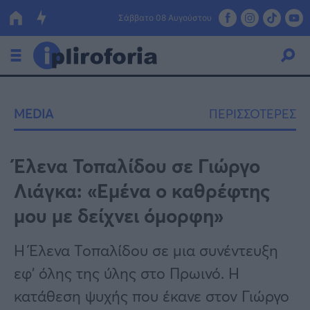
Σάββατο 08 Αυγούστου
Ελλάδα
MEDIA
ΠΕΡΙΣΣΟΤΕΡΕΣ
Οικονομία
Πολιτική
Έλενα Τοπαλίδου σε Γιώργο
Λιάγκα: «Εμένα ο καθρέφτης
Τράπεζες
μου με δείχνει όμορφη»
Επιδοτήσεις
Κόσμος
Η Έλενα Τοπαλίδου σε μια συνέντευξη
Lifestyle
ΕΣΠΑ
εφ' όλης της ύλης στο Πρωινό. Η
Αθλητικά
κατάθεση ψυχής που έκανε στον Γιώργο