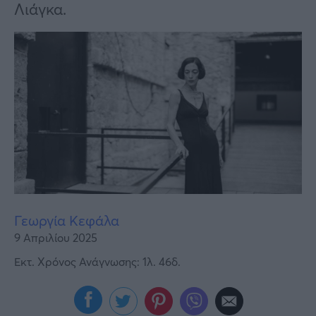
Υγεία
Λιάγκα.
Γυναίκα
Καιρός
Γεωργία Κεφάλα
9 Απριλίου 2025
Εκτ. Χρόνος Ανάγνωσης: 1λ. 46δ.