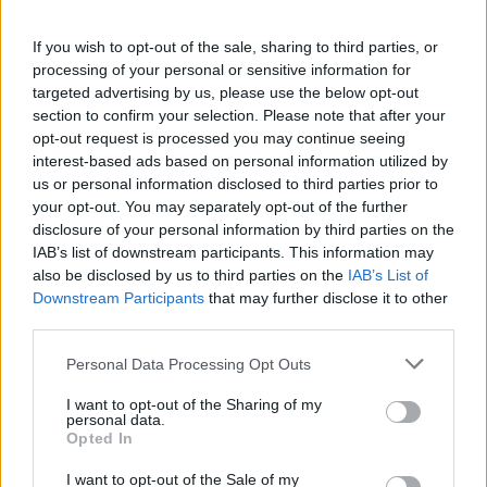
βιντεοκλήση με κάτι φίλους μου και λέω σε
έναν που με ρώτησε τι κάνω, να δει την
If you wish to opt-out of the sale, sharing to third parties, or
μπέμπα της Κατερίνας. Και όπως πάω να
processing of your personal or sensitive information for
targeted advertising by us, please use the below opt-out
δείξω το παιδί, είχε κάτσει με το κεφάλι
section to confirm your selection. Please note that after your
περίεργα. Τα χείλη της ήταν λίγο μελανά»,
opt-out request is processed you may continue seeing
interest-based ads based on personal information utilized by
λέει χαρακτηριστικά. Όταν πήγε να τη
us or personal information disclosed to third parties prior to
σηκώσει ήταν σαν πούπουλο όπως λέει, και
your opt-out. You may separately opt-out of the further
τη φωτογράφισε.
disclosure of your personal information by third parties on the
IAB’s list of downstream participants. This information may
also be disclosed by us to third parties on the
IAB’s List of
Downstream Participants
that may further disclose it to other
third parties.
Personal Data Processing Opt Outs
I want to opt-out of the Sharing of my
personal data.
Opted In
I want to opt-out of the Sale of my