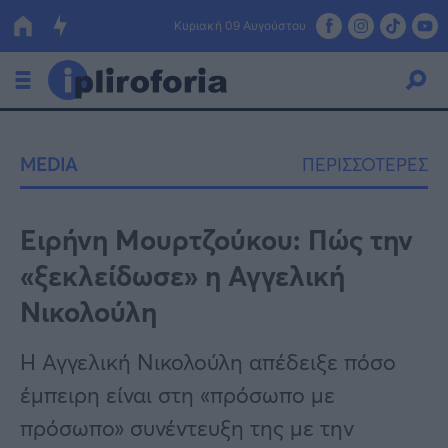
Κυριακή 09 Αυγούστου
Ελλάδα
MEDIA
ΠΕΡΙΣΣΟΤΕΡΕΣ
Οικονομία
Πολιτική
Ειρήνη Μουρτζούκου: Πώς την
«ξεκλείδωσε» η Αγγελική
Τράπεζες
Νικολούλη
Επιδοτήσεις
Κόσμος
Η Αγγελική Νικολούλη απέδειξε πόσο
Lifestyle
ΕΣΠΑ
έμπειρη είναι στη «πρόσωπο με
Αθλητικά
πρόσωπο» συνέντευξη της με την