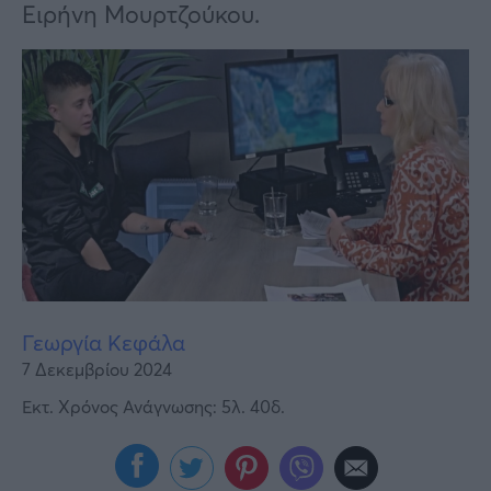
Υγεία
Ειρήνη Μουρτζούκου.
Γυναίκα
Καιρός
Γεωργία Κεφάλα
7 Δεκεμβρίου 2024
Εκτ. Χρόνος Ανάγνωσης: 5λ. 40δ.