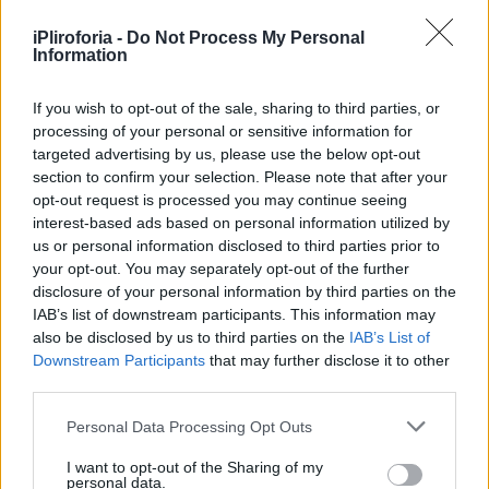
ωραία των Αθηνών». Ο Σταύρος Ξενίδης
υπήρξε υπόδειγμα οικογενειάρχη. Σύζυγός
iPliroforia -
Do Not Process My Personal
Information
του ήταν η Μαργαρίτα Λαμπρινού, με την
οποία έζησαν μαζί μέχρι το τέλος της ζωής
If you wish to opt-out of the sale, sharing to third parties, or
τους.
processing of your personal or sensitive information for
targeted advertising by us, please use the below opt-out
section to confirm your selection. Please note that after your
opt-out request is processed you may continue seeing
interest-based ads based on personal information utilized by
us or personal information disclosed to third parties prior to
your opt-out. You may separately opt-out of the further
disclosure of your personal information by third parties on the
IAB’s list of downstream participants. This information may
also be disclosed by us to third parties on the
IAB’s List of
Downstream Participants
that may further disclose it to other
third parties.
Personal Data Processing Opt Outs
I want to opt-out of the Sharing of my
personal data.