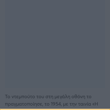
Το ντεμπούτο του στη μεγάλη οθόνη το
πραγματοποίησε, το 1954, με την ταινία «Η