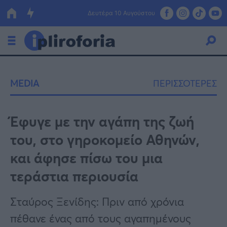
Δευτέρα 10 Αυγούστου
Ελλάδα
MEDIA
ΠΕΡΙΣΣΟΤΕΡΕΣ
Οικονομία
Πολιτική
Έφυγε με την αγάπη της ζωή
του, στο γηροκομείο Αθηνών,
Τράπεζες
και άφησε πίσω του μια
Επιδοτήσεις
Κόσμος
τεράστια περιουσία
Lifestyle
ΕΣΠΑ
Σταύρος Ξενίδης: Πριν από χρόνια
Αθλητικά
πέθανε ένας από τους αγαπημένους