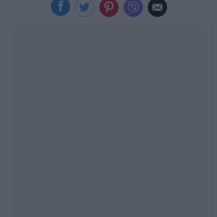
Viral
Κουζίνα
Ζώδια
Pet
Πίστη