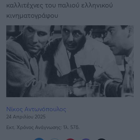
Υγεία
καλλιτέχνες του παλιού ελληνικού
κινηματογράφου
Γυναίκα
Καιρός
Νίκος Αντωνόπουλος
24 Απριλίου 2025
Εκτ. Χρόνος Ανάγνωσης: 1λ. 57δ.