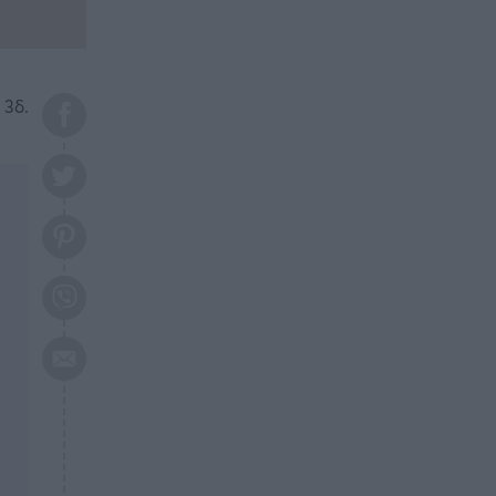
το 2026: Πότε θα έρθει η
μεγάλη αλλαγή
ΕΠΙΚΑΙΡΟΤΗΤΑ
20:45
Τραγωδία στη Λάρισα: Νεκρός
 3δ.
50χρονος με αδιανόητο τρόπο
ΥΓΕΙΑ
20:20
Ελάχιστοι τη γνωρίζουν: Η
βιταμίνη που καταπολεμά
κατάθλιψη, κούραση, κόπωση
ΕΠΙΚΑΙΡΟΤΗΤΑ
19:50
ΕΚΤΑΚΤΟ: Σεισμός τώρα στην
Αττική
ΕΠΙΚΑΙΡΟΤΗΤΑ
19:20
«Συναγερμός» τώρα στη
Γλυφάδα
ΕΠΙΚΑΙΡΟΤΗΤΑ
18:45
Θλίψη: Πέθανε πολύτεκνη