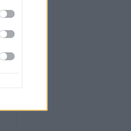
Θλίψη: Έφυγε από τη ζωή
γνωστός Έλληνας ηθοποιός
, ο