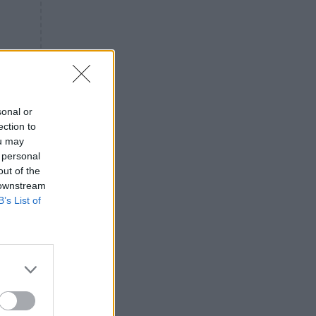
«ενόχληση» με τους πολίτες
για τα Τέμπη- «Αυτή η χώρα
είχε και άλλα δυστυχήματα»
ΠΙΣΤΗ
16:09
Μήτηρ του Ιησού: Προσευχή
στην Παναγία για τις δύσκολες
στιγμές
sonal or
ection to
ΥΓΕΙΑ
15:42
ou may
Συναγερμός στις ευρωπαϊκές
 personal
αγορές: Ανακαλούνται
out of the
πεπόνια και σταφύλια με
 downstream
φυτοφάρμακα
B’s List of
GOSSIP
15:12
Νεφέλη Μεγκ: Το βίντεο για τη
Σίσσυ Χρηστίδου έφερε
αντιδράσεις – «Είμαστε ok με
τα ενέσιμα;»
ΕΛΛΑΔΑ
14:46