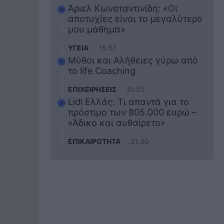
Άριελ Κωνσταντινίδη: «Οι
αποτυχίες είναι το μεγαλύτερό
μου μάθημα»
ΥΓΕΙΑ
15:51
Μύθοι και Αλήθειες γύρω από
το life Coaching
ΕΠΙΧΕΙΡΗΣΕΙΣ
21:55
Lidl Ελλάς: Τι απαντά για το
πρόστιμο των 805.000 ευρώ –
«Άδικο και αυθαίρετο»
ΕΠΙΚΑΙΡΟΤΗΤΑ
21:30
Στο εκπαιδευτικό του ταξίδι
σκοτώθηκε ο 20χρονος
ναυτικός του Blue Star Chios –
Πώς έγινε το τραγικό
δυστύχημα
ΖΩΔΙΑ
21:10
Αυτά τα 3 ζώδια θα πετύχουν