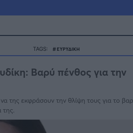
μία
Πολιτική
Τράπεζες
TAGS:
ΕΥΡΥΔΙΚΗ
Επιδοτήσεις
le
Αθλητικά
υδίκη: Βαρύ πένθος για την
ΕΣΠΑ
α
Καιρός
 να της εκφράσουν την θλίψη τους για το βα
 της.