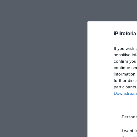
iPliroforia
If you wish 
sensitive in
confirm you
continue se
information 
further disc
participants
Downstream 
Persona
I want t