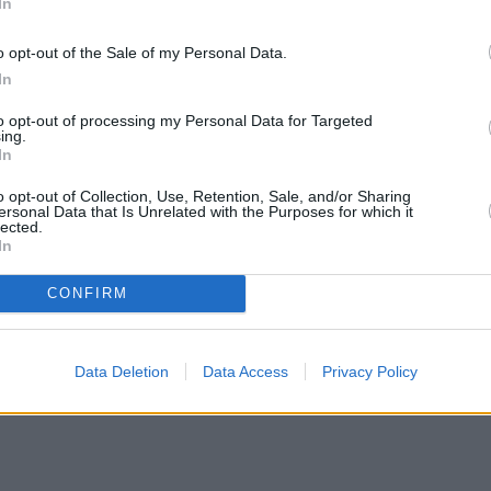
αγουδίστρια, μέσα από μία ανάρτηση που
In
acebook.
o opt-out of the Sale of my Personal Data.
In
τήριο της κηδείας του πατέρα της και έγραψε στη
to opt-out of processing my Personal Data for Targeted
μου, ο πιο καλός, ο πιο έξυπνος, ο πιο ξεχωριστός
ing.
In
o opt-out of Collection, Use, Retention, Sale, and/or Sharing
ersonal Data that Is Unrelated with the Purposes for which it
lected.
In
CONFIRM
Data Deletion
Data Access
Privacy Policy