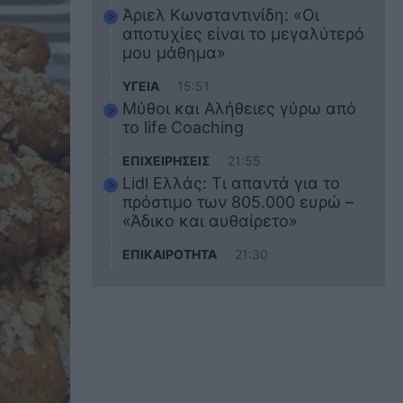
Άριελ Κωνσταντινίδη: «Οι
αποτυχίες είναι το μεγαλύτερό
μου μάθημα»
ΥΓΕΙΑ
15:51
Μύθοι και Αλήθειες γύρω από
το life Coaching
ΕΠΙΧΕΙΡΗΣΕΙΣ
21:55
Lidl Ελλάς: Τι απαντά για το
πρόστιμο των 805.000 ευρώ –
«Άδικο και αυθαίρετο»
ΕΠΙΚΑΙΡΟΤΗΤΑ
21:30
Στο εκπαιδευτικό του ταξίδι
σκοτώθηκε ο 20χρονος
ναυτικός του Blue Star Chios –
Πώς έγινε το τραγικό
δυστύχημα
ΖΩΔΙΑ
21:10
Αυτά τα 3 ζώδια θα πετύχουν