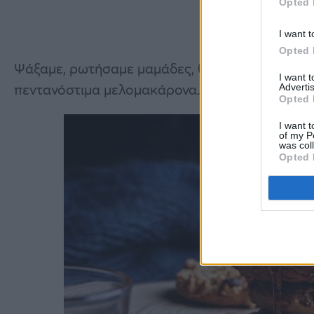
Opted 
I want t
Opted 
Ψάξαμε, ρωτήσαμε μαμάδες, θείες και γιαγιάδε
I want 
πεντανόστιμα μελομακάρονα.
Advertis
Opted 
I want t
of my P
was col
Opted 