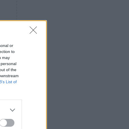
«ενόχληση» με τους πολίτες
για τα Τέμπη- «Αυτή η χώρα
είχε και άλλα δυστυχήματα»
ΠΙΣΤΗ
16:09
Μήτηρ του Ιησού: Προσευχή
στην Παναγία για τις δύσκολες
στιγμές
sonal or
ection to
ΥΓΕΙΑ
15:42
ou may
Συναγερμός στις ευρωπαϊκές
 personal
αγορές: Ανακαλούνται
out of the
πεπόνια και σταφύλια με
 downstream
φυτοφάρμακα
B’s List of
GOSSIP
15:12
Νεφέλη Μεγκ: Το βίντεο για τη
Σίσσυ Χρηστίδου έφερε
αντιδράσεις – «Είμαστε ok με
τα ενέσιμα;»
ΕΛΛΑΔΑ
14:46