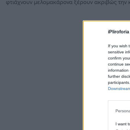
φτιάχνουν μελομακάρονα ξέρουν ακριβώς την κ
iPliroforia
If you wish 
sensitive in
confirm you
continue se
information 
further disc
participants
Downstream 
Persona
I want t