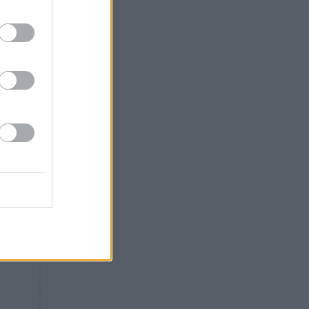
Θλίψη: Έφυγε από τη ζωή
γνωστός Έλληνας ηθοποιός