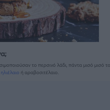
α;
ιμοποιούσαν το περσινό λάδι, πάντα μισό μισό τ
ά
ηλιέλαιο
ή αραβοσιτέλαιο.