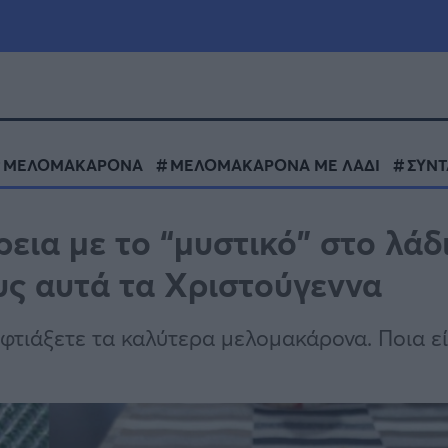
μία
Πολιτική
Τράπεζες
ΜΕΛΟΜΑΚΑΡΟΝΑ
ΜΕΛΟΜΑΚΑΡΟΝΑ ΜΕ ΛΑΔΙ
ΣΥΝΤ
Επιδοτήσεις
le
Αθλητικά
ια με το “μυστικό” στο λάδ
ΕΣΠΑ
υς αυτά τα Χριστούγεννα
α
Καιρός
 φτιάξετε τα καλύτερα μελομακάρονα. Ποια εί