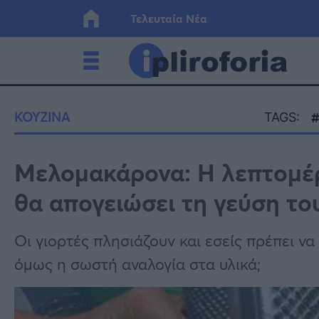
Τελευταία Νέα
Ελλάδα
Οικονο
ΚΟΥΖΙΝΑ
TAGS:
Κόσμος
Lifesty
Μελομακάρονα: Η λεπτομέρε
θα απογειώσει τη γεύση το
Υγεία
Γυναίκ
Οι γιορτές πλησιάζουν και εσείς πρέπει να
όμως η σωστή αναλογία στα υλικά;