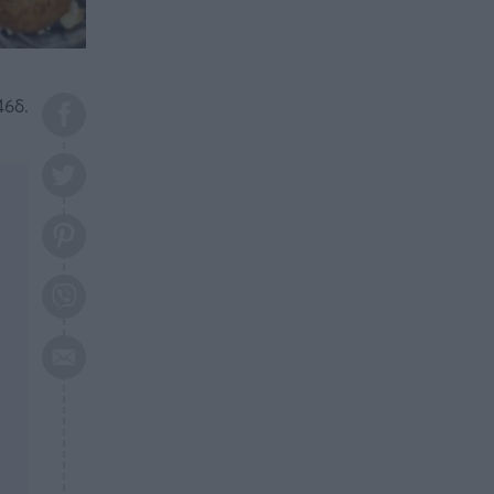
το 2026: Πότε θα έρθει η
μεγάλη αλλαγή
ΕΠΙΚΑΙΡΟΤΗΤΑ
20:45
Τραγωδία στη Λάρισα: Νεκρός
46δ.
50χρονος με αδιανόητο τρόπο
ΥΓΕΙΑ
20:20
Ελάχιστοι τη γνωρίζουν: Η
βιταμίνη που καταπολεμά
κατάθλιψη, κούραση, κόπωση
ΕΠΙΚΑΙΡΟΤΗΤΑ
19:50
ΕΚΤΑΚΤΟ: Σεισμός τώρα στην
Αττική
ΕΠΙΚΑΙΡΟΤΗΤΑ
19:20
«Συναγερμός» τώρα στη
Γλυφάδα
ΕΠΙΚΑΙΡΟΤΗΤΑ
18:45
Θλίψη: Πέθανε πολύτεκνη