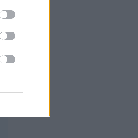
Θλίψη: Έφυγε από τη ζωή
γνωστός Έλληνας ηθοποιός
ς
ς