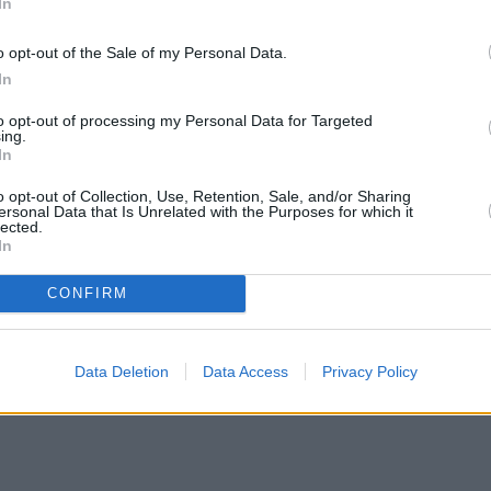
In
o opt-out of the Sale of my Personal Data.
Λαζάρου ανέφερε: «
Η γαλοπούλα αυτό που
In
 τουλάχιστον για μια νύχτα. Η διαδικασία της άλμη
to opt-out of processing my Personal Data for Targeted
άρια αλάτι, 100 γραμμάρια ζάχαρη καστανή, 3-4
ing.
In
500 γραμμάρια φρέσκο χυμό πορτοκαλιού, κόκκου
o opt-out of Collection, Use, Retention, Sale, and/or Sharing
ersonal Data that Is Unrelated with the Purposes for which it
lected.
In
CONFIRM
Data Deletion
Data Access
Privacy Policy