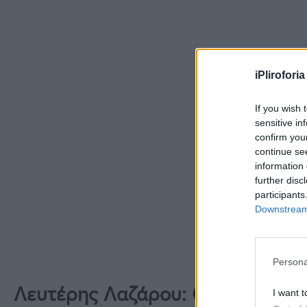
iPliroforia
If you wish 
sensitive in
confirm you
continue se
information 
further disc
participants
Downstream 
Persona
Λευτέρης Λαζάρου: Οι συμβουλές
I want t