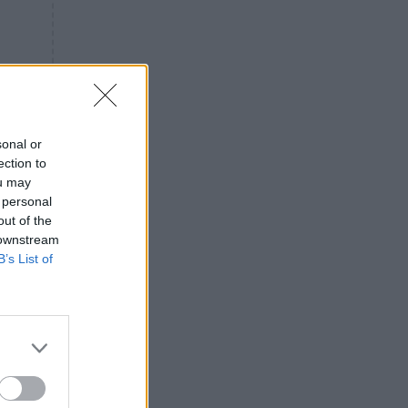
«ενόχληση» με τους πολίτες
για τα Τέμπη- «Αυτή η χώρα
είχε και άλλα δυστυχήματα»
ΠΙΣΤΗ
16:09
Μήτηρ του Ιησού: Προσευχή
στην Παναγία για τις δύσκολες
στιγμές
sonal or
ection to
ΥΓΕΙΑ
15:42
ou may
Συναγερμός στις ευρωπαϊκές
 personal
αγορές: Ανακαλούνται
out of the
πεπόνια και σταφύλια με
 downstream
φυτοφάρμακα
B’s List of
GOSSIP
15:12
Νεφέλη Μεγκ: Το βίντεο για τη
Σίσσυ Χρηστίδου έφερε
αντιδράσεις – «Είμαστε ok με
τα ενέσιμα;»
ΕΛΛΑΔΑ
14:46