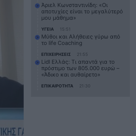
Άριελ Κωνσταντινίδη: «Οι
αποτυχίες είναι το μεγαλύτερό
μου μάθημα»
ΥΓΕΙΑ
15:51
Μύθοι και Αλήθειες γύρω από
το life Coaching
ΕΠΙΧΕΙΡΗΣΕΙΣ
21:55
Lidl Ελλάς: Τι απαντά για το
πρόστιμο των 805.000 ευρώ –
«Άδικο και αυθαίρετο»
ΕΠΙΚΑΙΡΟΤΗΤΑ
21:30
Στο εκπαιδευτικό του ταξίδι
σκοτώθηκε ο 20χρονος
ναυτικός του Blue Star Chios –
Πώς έγινε το τραγικό
δυστύχημα
ΖΩΔΙΑ
21:10
Αυτά τα 3 ζώδια θα πετύχουν