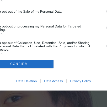
In
 απολυμαίνουμε διάφορες επιφάνειες. Παρά όλα α
o opt-out of the Sale of my Personal Data.
ν πρέπει να χρησιμοποιείτε αυτά τα μαντηλάκια
In
ου δεν πρέπει να κάνετε με τα μωρομάντηλα!
to opt-out of processing my Personal Data for Targeted
ing.
In
o opt-out of Collection, Use, Retention, Sale, and/or Sharing
ersonal Data that Is Unrelated with the Purposes for which it
lected.
In
CONFIRM
Data Deletion
Data Access
Privacy Policy