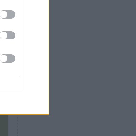
Θλίψη: Έφυγε από τη ζωή
υτά
γνωστός Έλληνας ηθοποιός