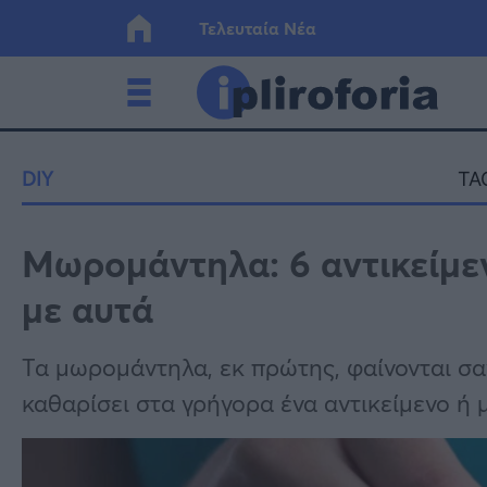
Τελευταία Νέα
Ελλάδα
Οικονο
DIY
TA
Κόσμος
Lifesty
Μωρομάντηλα: 6 αντικείμεν
με αυτά
Υγεία
Γυναίκ
Τα μωρομάντηλα, εκ πρώτης, φαίνονται σαν
καθαρίσει στα γρήγορα ένα αντικείμενο ή μ