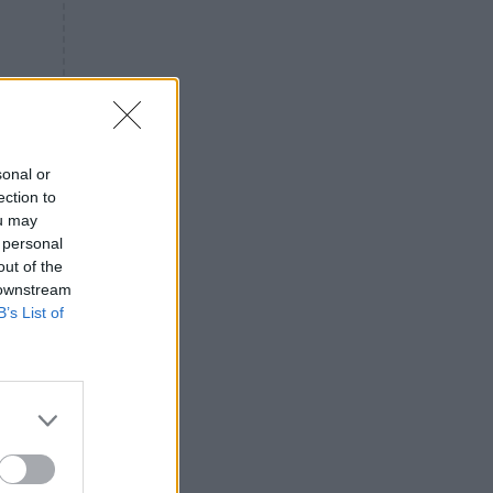
«ενόχληση» με τους πολίτες
για τα Τέμπη- «Αυτή η χώρα
είχε και άλλα δυστυχήματα»
ΠΙΣΤΗ
16:09
Μήτηρ του Ιησού: Προσευχή
στην Παναγία για τις δύσκολες
στιγμές
sonal or
ection to
ΥΓΕΙΑ
15:42
ou may
Συναγερμός στις ευρωπαϊκές
 personal
αγορές: Ανακαλούνται
out of the
πεπόνια και σταφύλια με
 downstream
φυτοφάρμακα
B’s List of
GOSSIP
15:12
Νεφέλη Μεγκ: Το βίντεο για τη
Σίσσυ Χρηστίδου έφερε
αντιδράσεις – «Είμαστε ok με
τα ενέσιμα;»
ΕΛΛΑΔΑ
14:46