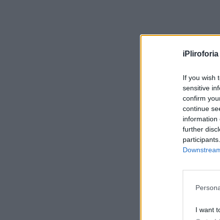
iPliroforia
If you wish 
sensitive in
confirm you
continue se
information 
further disc
participants
Downstream 
Persona
I want t