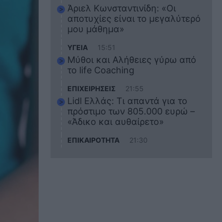
Άριελ Κωνσταντινίδη: «Οι
αποτυχίες είναι το μεγαλύτερό
μου μάθημα»
ΥΓΕΙΑ
15:51
Μύθοι και Αλήθειες γύρω από
το life Coaching
ΕΠΙΧΕΙΡΗΣΕΙΣ
21:55
Lidl Ελλάς: Τι απαντά για το
πρόστιμο των 805.000 ευρώ –
«Άδικο και αυθαίρετο»
ΕΠΙΚΑΙΡΟΤΗΤΑ
21:30
Στο εκπαιδευτικό του ταξίδι
σκοτώθηκε ο 20χρονος
ναυτικός του Blue Star Chios –
Πώς έγινε το τραγικό
δυστύχημα
ΖΩΔΙΑ
21:10
Αυτά τα 3 ζώδια θα πετύχουν