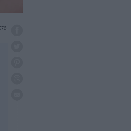
το 2026: Πότε θα έρθει η
μεγάλη αλλαγή
ΕΠΙΚΑΙΡΟΤΗΤΑ
20:45
Τραγωδία στη Λάρισα: Νεκρός
57δ.
50χρονος με αδιανόητο τρόπο
ΥΓΕΙΑ
20:20
Ελάχιστοι τη γνωρίζουν: Η
βιταμίνη που καταπολεμά
κατάθλιψη, κούραση, κόπωση
ΕΠΙΚΑΙΡΟΤΗΤΑ
19:50
ΕΚΤΑΚΤΟ: Σεισμός τώρα στην
Αττική
ΕΠΙΚΑΙΡΟΤΗΤΑ
19:20
«Συναγερμός» τώρα στη
Γλυφάδα
ΕΠΙΚΑΙΡΟΤΗΤΑ
18:45
Θλίψη: Πέθανε πολύτεκνη