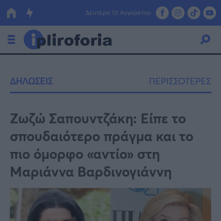
Δευτέρα 10 Αυγούστου
Ελλάδα
ΔΗΛΩΣΕΙΣ
ΠΕΡΙΣΣΟΤΕΡΕΣ
Οικονομία
Πολιτική
Ζωζώ Σαπουντζάκη: Είπε το
σπουδαιότερο πράγμα και το
Τράπεζες
πιο όμορφο «αντίο» στη
Επιδοτήσεις
Κόσμος
Μαριάννα Βαρδινογιάννη
Lifestyle
ΕΣΠΑ
Αθλητικά