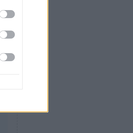
Θλίψη: Έφυγε από τη ζωή
γνωστός Έλληνας ηθοποιός
ον
η
’