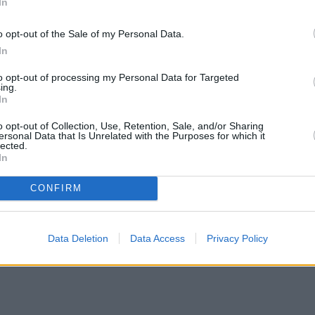
In
 Ηλίας Γκότσης και έδωσε ονόματα
o opt-out of the Sale of my Personal Data.
In
ο το συμβούλιο: «Ο Γιωρίκας Πιλίδης παραβίασε τ
to opt-out of processing my Personal Data for Targeted
ην Ελλάδα, βρήκαμε το κινητό από το οποίο έγινε 
ing.
In
 αριθμό στον οποίο καλούσε. Ο Ηλίας Γκότσης κατ
 συνεννόηση με ντόπιους να έχει τροφή στο
o opt-out of Collection, Use, Retention, Sale, and/or Sharing
ersonal Data that Is Unrelated with the Purposes for which it
 ανδρών από το ριάλιτι επιβίωσης.
lected.
In
CONFIRM
Data Deletion
Data Access
Privacy Policy