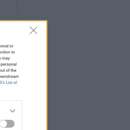
«ενόχληση» με τους πολίτες
για τα Τέμπη- «Αυτή η χώρα
είχε και άλλα δυστυχήματα»
ΠΙΣΤΗ
16:09
Μήτηρ του Ιησού: Προσευχή
στην Παναγία για τις δύσκολες
στιγμές
sonal or
ection to
ΥΓΕΙΑ
15:42
ou may
Συναγερμός στις ευρωπαϊκές
 personal
αγορές: Ανακαλούνται
out of the
πεπόνια και σταφύλια με
 downstream
φυτοφάρμακα
B’s List of
GOSSIP
15:12
Νεφέλη Μεγκ: Το βίντεο για τη
Σίσσυ Χρηστίδου έφερε
αντιδράσεις – «Είμαστε ok με
τα ενέσιμα;»
ΕΛΛΑΔΑ
14:46