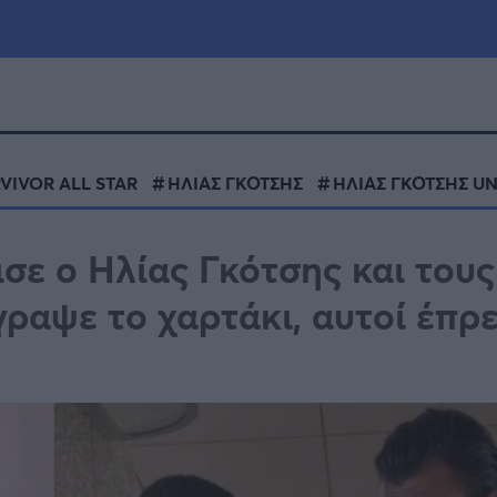
μία
Πολιτική
Τράπεζες
VIVOR ALL STAR
ΗΛΙΑΣ ΓΚΟΤΣΗΣ
ΗΛΙΑΣ ΓΚΟΤΣΗΣ 
Επιδοτήσεις
le
Αθλητικά
ισε ο Ηλίας Γκότσης και τους
ΕΣΠΑ
ραψε το χαρτάκι, αυτοί έπρ
α
Καιρός