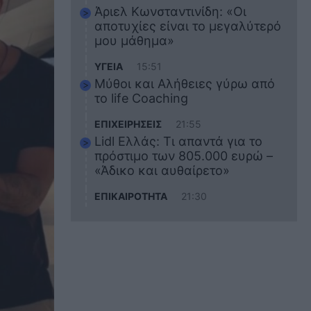
Άριελ Κωνσταντινίδη: «Οι
αποτυχίες είναι το μεγαλύτερό
μου μάθημα»
ΥΓΕΙΑ
15:51
Μύθοι και Αλήθειες γύρω από
το life Coaching
ΕΠΙΧΕΙΡΗΣΕΙΣ
21:55
Lidl Ελλάς: Τι απαντά για το
πρόστιμο των 805.000 ευρώ –
«Άδικο και αυθαίρετο»
ΕΠΙΚΑΙΡΟΤΗΤΑ
21:30
Στο εκπαιδευτικό του ταξίδι
σκοτώθηκε ο 20χρονος
ναυτικός του Blue Star Chios –
Πώς έγινε το τραγικό
δυστύχημα
ΖΩΔΙΑ
21:10
Αυτά τα 3 ζώδια θα πετύχουν