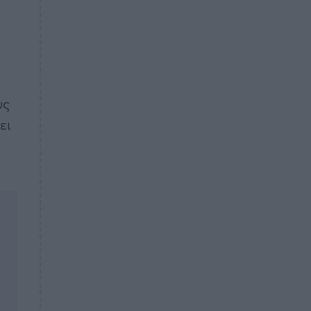
.
υς
ει