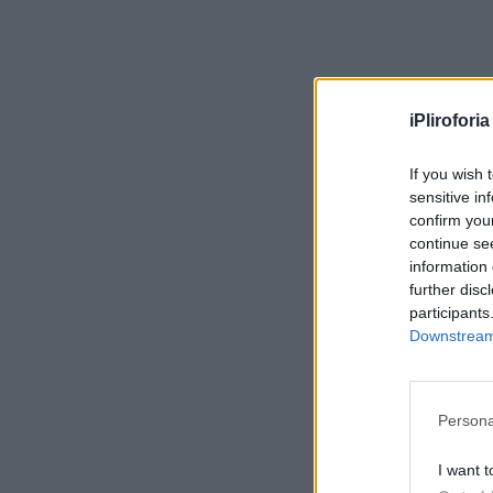
iPliroforia
If you wish 
sensitive in
confirm you
continue se
information 
further disc
participants
Downstream 
Persona
I want t