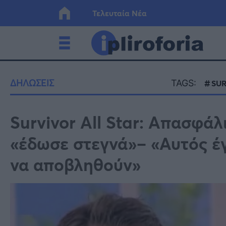
Τελευταία Νέα
Ελλάδα
Οικονο
ΔΗΛΩΣΕΙΣ
TAGS:
SUR
Κόσμος
Lifesty
Survivor All Star: Απασφάλ
«έδωσε στεγνά»– «Αυτός έγ
Υγεία
Γυναίκ
να αποβληθούν»