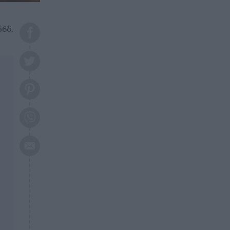
το 2026: Πότε θα έρθει η
μεγάλη αλλαγή
56δ.
ΕΠΙΚΑΙΡΟΤΗΤΑ
20:45
Τραγωδία στη Λάρισα: Νεκρός
50χρονος με αδιανόητο τρόπο
ΥΓΕΙΑ
20:20
Ελάχιστοι τη γνωρίζουν: Η
βιταμίνη που καταπολεμά
κατάθλιψη, κούραση, κόπωση
ΕΠΙΚΑΙΡΟΤΗΤΑ
19:50
ΕΚΤΑΚΤΟ: Σεισμός τώρα στην
Αττική
ΕΠΙΚΑΙΡΟΤΗΤΑ
19:20
«Συναγερμός» τώρα στη
Γλυφάδα
ΕΠΙΚΑΙΡΟΤΗΤΑ
18:45
Θλίψη: Πέθανε πολύτεκνη