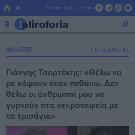
Παρασκευή 07 Αυγούστου
Ελλάδα
ΔΗΛΩΣΕΙΣ
ΠΕΡΙΣΣΟΤΕΡΕΣ
Οικονομία
Πολιτική
Γιάννης Τσορτέκης: «Θέλω να
με κάψουν όταν πεθάνω. Δεν
Τράπεζες
θέλω οι άνθρωποί μου να
Επιδοτήσεις
Κόσμος
γυρνούν στα νεκροταφεία με
Lifestyle
ΕΣΠΑ
τα τρισάγια»
Αθλητικά