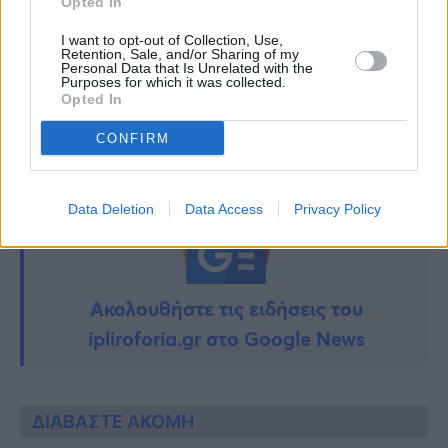
Opted In
ΓΙΑΝΝΗΣ ΤΣΟΡ
ΓΙΑΝΝΗΣ ΤΣΟΡΤΕΚΗΣ MAESTRO
I want to opt-out of Collection, Use,
ΓΙΑΝΝΗΣ ΤΣΟΡΤΕΚΗΣ ΑΥΤΗ Η ΝΥΧΤΑ ΜΕΝΕΙ
ΓΙΑΝΝΗΣ
Retention, Sale, and/or Sharing of my
Personal Data that Is Unrelated with the
ΤΣΟΡΤΕΚΗΣ ΚΑΥΣΗ ΝΕΚΡΩΝ
ΓΙΑΝΝΗΣ ΤΣΟΡΤΕΚΗΣ
Purposes for which it was collected.
ΜΝΗΜΟΣΥΝΟ
ΓΙΑΝΝΗΣ ΤΣΟΡΤΕΚΗΣ ΝΕΚΡΟΤΑΦΕΙΟ
Opted In
CONFIRM
Data Deletion
Data Access
Privacy Policy
Ακολουθήστε τις ειδήσεις του
ipliroforia.gr στο Google News
ΔΙΑΒΑΣΤΕ ΑΚΟΜΗ