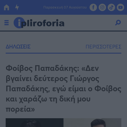
Παρασκευή 07 Αυγούστου
Ελλάδα
ΔΗΛΩΣΕΙΣ
ΠΕΡΙΣΣΟΤΕΡΕΣ
Οικονομία
Πολιτική
Φοίβος Παπαδάκης: «Δεν
βγαίνει δεύτερος Γιώργος
Τράπεζες
Παπαδάκης, εγώ είμαι ο Φοίβος
Επιδοτήσεις
Κόσμος
και χαράζω τη δική μου
Lifestyle
ΕΣΠΑ
πορεία»
Αθλητικά