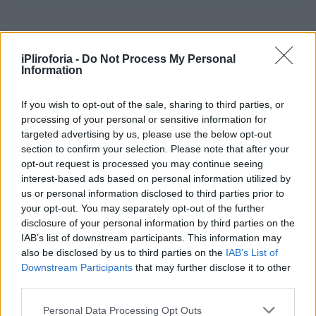
Φοίβος Παπαδάκης: «Αν ένα
πράγμα με αγχώνει στην
iPliroforia -
Do Not Process My Personal
Information
τηλεόραση, είναι το “Καλημέρα
Ελλάδα”»
If you wish to opt-out of the sale, sharing to third parties, or
processing of your personal or sensitive information for
targeted advertising by us, please use the below opt-out
Τέλος, αναφέρθηκε στην εκπομπή του
section to confirm your selection. Please note that after your
πατέρα του, την οποία δήλωσε ότι νιώθει σαν
opt-out request is processed you may continue seeing
«μέλος της οικογένειάς του» και το
interest-based ads based on personal information utilized by
us or personal information disclosed to third parties prior to
ενδεχόμενο να την αναλάβει κάποια στιγμή,
your opt-out. You may separately opt-out of the further
όταν αποσυρθεί ο Γιώργος Παπαδάκης.
disclosure of your personal information by third parties on the
IAB’s list of downstream participants. This information may
also be disclosed by us to third parties on the
IAB’s List of
Downstream Participants
that may further disclose it to other
third parties.
Personal Data Processing Opt Outs