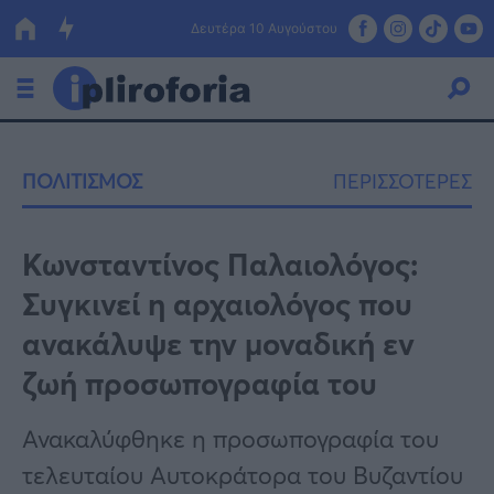
Δευτέρα 10 Αυγούστου
Ελλάδα
ΠΟΛΙΤΙΣΜΟΣ
ΠΕΡΙΣΣΟΤΕΡΕΣ
Οικονομία
Πολιτική
Κωνσταντίνος Παλαιολόγος:
Συγκινεί η αρχαιολόγος που
Τράπεζες
ανακάλυψε την μοναδική εν
Επιδοτήσεις
Κόσμος
ζωή προσωπογραφία του
Lifestyle
ΕΣΠΑ
Ανακαλύφθηκε η προσωπογραφία του
Αθλητικά
τελευταίου Αυτοκράτορα του Βυζαντίου