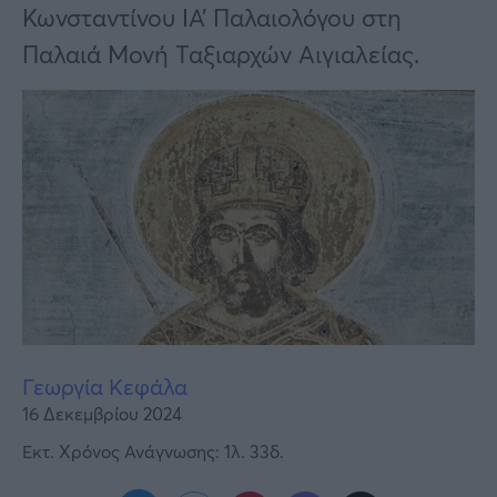
Υγεία
Κωνσταντίνου ΙΑ’ Παλαιολόγου στη
Παλαιά Μονή Ταξιαρχών Αιγιαλείας.
Γυναίκα
Καιρός
Γεωργία Κεφάλα
16 Δεκεμβρίου 2024
Εκτ. Χρόνος Ανάγνωσης: 1λ. 33δ.