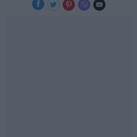
Viral
Κουζίνα
Ζώδια
Pet
Πίστη