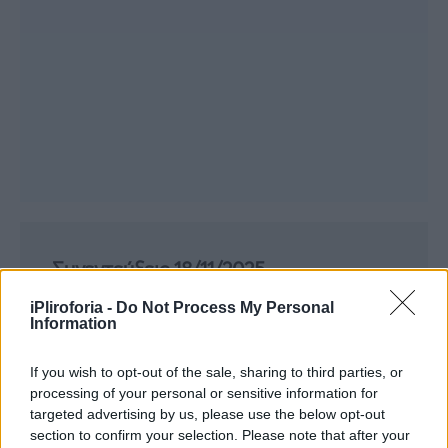
Συνεντεύξεις 18/11/2025
Δήμητρα Δερζέκου: «Λέω τη δική μου
iPliroforia -
Do Not Process My Personal
αλήθεια»
Information
If you wish to opt-out of the sale, sharing to third parties, or
processing of your personal or sensitive information for
targeted advertising by us, please use the below opt-out
Συνεντεύξεις 18/11/2025
section to confirm your selection. Please note that after your