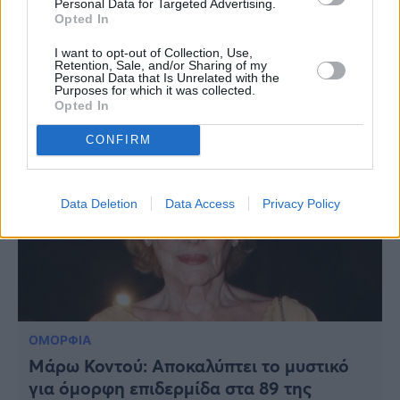
Κοκκίνου: «Δεν έχω κάνει πλαστικές-
Personal Data for Targeted Advertising.
Opted In
Βλέπω πράγματα που με ενοχλούν στο
πρόσωπό μου στα 54 μου»
I want to opt-out of Collection, Use,
Retention, Sale, and/or Sharing of my
Personal Data that Is Unrelated with the
Purposes for which it was collected.
Opted In
CONFIRM
Data Deletion
Data Access
Privacy Policy
ΟΜΟΡΦΙΑ
Μάρω Κοντού: Αποκαλύπτει το μυστικό
για όμορφη επιδερμίδα στα 89 της