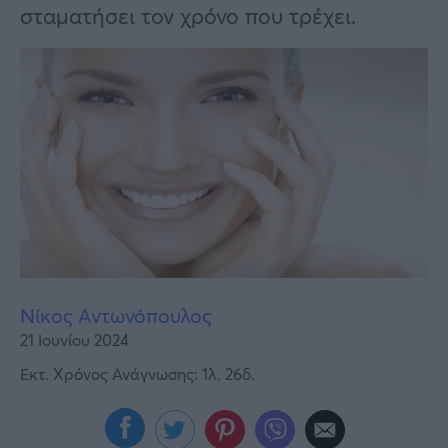
Υγεία
σταματήσει τον χρόνο που τρέχει.
Γυναίκα
Καιρός
Νίκος Αντωνόπουλος
21 Ιουνίου 2024
Εκτ. Χρόνος Ανάγνωσης: 1λ. 26δ.