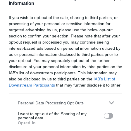
Information
If you wish to opt-out of the sale, sharing to third parties, or
processing of your personal or sensitive information for
targeted advertising by us, please use the below opt-out
section to confirm your selection. Please note that after your
opt-out request is processed you may continue seeing
Οδηγίες:
interest-based ads based on personal information utilized by
us or personal information disclosed to third parties prior to
Φτιάξτε λίγο ρόφημα γλυκάνισου και αφήστε
your opt-out. You may separately opt-out of the further
το να παγώσει. Σουρώστε το και βάλτε σε
disclosure of your personal information by third parties on the
IAB’s list of downstream participants. This information may
ένα ποτήρι. Πλύνετε το πρόσωπό σας με
also be disclosed by us to third parties on the
IAB’s List of
αυτό το διάλυμα, καλύτερα το πρωί και στις
Downstream Participants
that may further disclose it to other
third parties.
περιοχές με ρυτίδες. Θα δείτε αποτέλεσμα
από την πρώτη κιόλας μέρα και το δέρμα σας
Personal Data Processing Opt Outs
θα γίνει απαλό και λείο άμεσα!
I want to opt-out of the Sharing of my
personal data.
Opted In
Περισσότερες
Ειδήσεις σήμερα