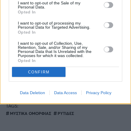
I want to opt-out of the Sale of my
Personal Data.
Το τόλμησε και δείχνει 35άρα: Η Άννα Βίσση
Opted In
έδειξε τη μεγάλη αλλαγή στην εμφάνισή της
I want to opt-out of processing my
και αποθεώθηκε
Personal Data for Targeted Advertising.
Opted In
Υπάρχει λόγος: Τα 4 ζώδια που είναι πιο
I want to opt-out of Collection, Use,
Retention, Sale, and/or Sharing of my
πιθανό να γίνουν εκατομμυριούχοι στη ζωή
Personal Data that Is Unrelated with the
Purposes for which it was collected.
τους
Opted In
CONFIRM
Ιωάννα Τούνη: «Ένας από τους λόγους που
είμαι κουρασμένη είναι επειδή ταξιδεύω
συνέχεια»
Data Deletion
Data Access
Privacy Policy
TAGS:
ΜΥΣΤΙΚΑ ΟΜΟΡΦΙΑΣ
ΡΥΤΙΔΕΣ