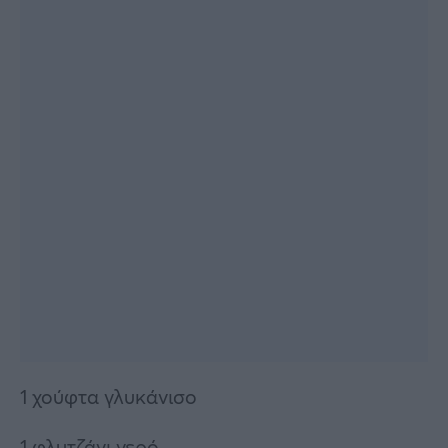
1 χούφτα γλυκάνισο
1 φλυτζάνι νερό