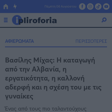
Πέμπτη 06 Αυγούστου
Ελλάδα
ΑΦΙΕΡΩΜΑΤΑ
ΠΕΡΙΣΣΟΤΕΡΕΣ
Οικονομία
Πολιτική
Βασίλης Μίχας: Η καταγωγή
από την Αλβανία, η
Τράπεζες
εργατικότητα, η καλλονή
Επιδοτήσεις
Κόσμος
αδερφή και η σχέση του με τις
Lifestyle
ΕΣΠΑ
γυναίκες
Αθλητικά
Ένας από τους πιο ταλαντούχους