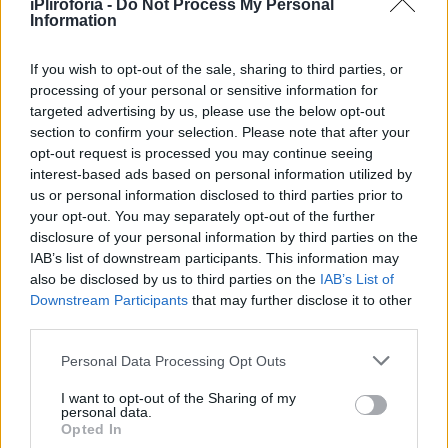
έχω δει και βιώσει πολλά. Δεν είναι μόνο ο
iPliroforia -
Do Not Process My Personal
Information
αθλητισμός. Παίζει ρόλο κι η περιοχή που
μεγάλωσα και κάποια κουτάκια πρέπει να
If you wish to opt-out of the sale, sharing to third parties, or
σπάνε».
processing of your personal or sensitive information for
targeted advertising by us, please use the below opt-out
section to confirm your selection. Please note that after your
Ο Βασίλης Μίχας έχει μεγάλη αδυναμία στις
opt-out request is processed you may continue seeing
γυναίκες της ζωής του, οι οποίες είναι πάντα
interest-based ads based on personal information utilized by
us or personal information disclosed to third parties prior to
στο πλευρό του και τον στηρίζουν σε κάθε
your opt-out. You may separately opt-out of the further
του βήμα, ενώ όπως θα δείτε στη συνέχεια, η
disclosure of your personal information by third parties on the
ομορφιά είναι μάλλον κληρονομική στην
IAB’s list of downstream participants. This information may
also be disclosed by us to third parties on the
IAB’s List of
οικογένεια, καθώς μητέρα και αδερφή είναι
Downstream Participants
that may further disclose it to other
εξίσου εντυπωσιακές.
third parties.
Personal Data Processing Opt Outs
I want to opt-out of the Sharing of my
personal data.
Opted In