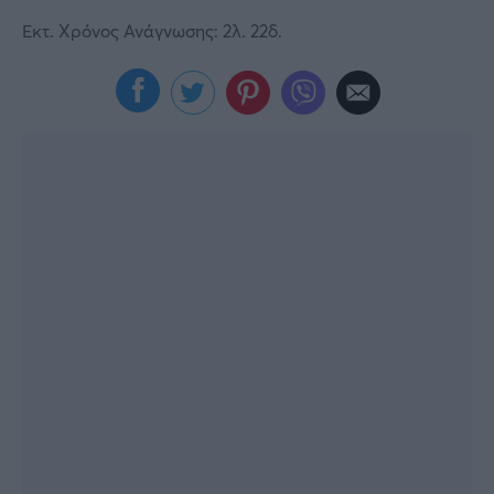
Viral
Εκτ. Χρόνος Ανάγνωσης: 2λ. 22δ.
Κουζίνα
Ζώδια
Pet
Πίστη