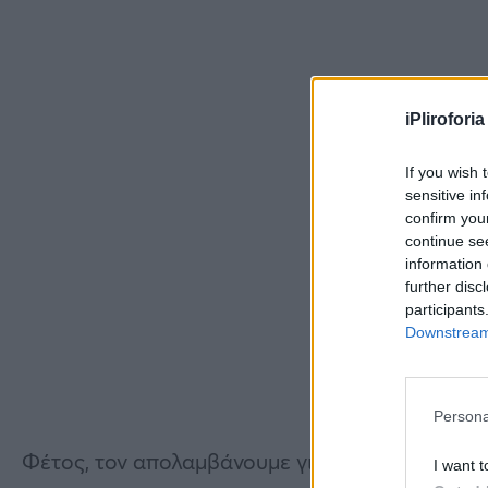
iPliroforia
If you wish 
sensitive in
confirm you
continue se
information 
further disc
participants
Downstream 
Persona
Φέτος, τον απολαμβάνουμε για ακόμα μία χρονι
I want t