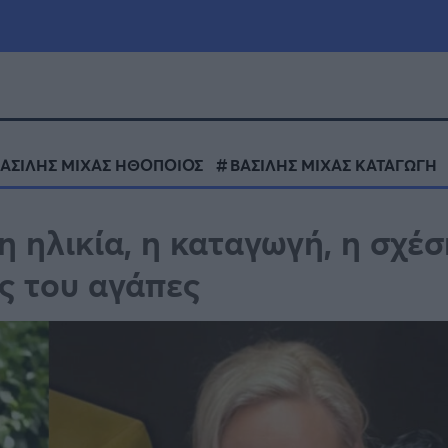
μία
Πολιτική
Τράπεζες
ΑΣΙΛΗΣ ΜΙΧΑΣ ΗΘΟΠΟΙΟΣ
ΒΑΣΙΛΗΣ ΜΙΧΑΣ ΚΑΤΑΓΩΓΗ
Επιδοτήσεις
le
Αθλητικά
η ηλικία, η καταγωγή, η σχέσ
ΕΣΠΑ
ες του αγάπες
α
Καιρός