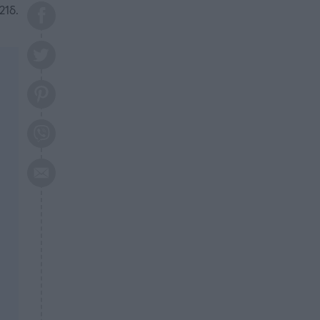
το 2026: Πότε θα έρθει η
21δ.
μεγάλη αλλαγή
ΕΠΙΚΑΙΡΟΤΗΤΑ
20:45
Τραγωδία στη Λάρισα: Νεκρός
50χρονος με αδιανόητο τρόπο
ΥΓΕΙΑ
20:20
Ελάχιστοι τη γνωρίζουν: Η
βιταμίνη που καταπολεμά
κατάθλιψη, κούραση, κόπωση
ΕΠΙΚΑΙΡΟΤΗΤΑ
19:50
ΕΚΤΑΚΤΟ: Σεισμός τώρα στην
Αττική
ΕΠΙΚΑΙΡΟΤΗΤΑ
19:20
«Συναγερμός» τώρα στη
Γλυφάδα
ΕΠΙΚΑΙΡΟΤΗΤΑ
18:45
Θλίψη: Πέθανε πολύτεκνη