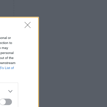
«ενόχληση» με τους πολίτες
για τα Τέμπη- «Αυτή η χώρα
είχε και άλλα δυστυχήματα»
ΠΙΣΤΗ
16:09
Μήτηρ του Ιησού: Προσευχή
στην Παναγία για τις δύσκολες
στιγμές
sonal or
ection to
ΥΓΕΙΑ
15:42
ou may
Συναγερμός στις ευρωπαϊκές
 personal
αγορές: Ανακαλούνται
out of the
πεπόνια και σταφύλια με
 downstream
φυτοφάρμακα
B’s List of
GOSSIP
15:12
Νεφέλη Μεγκ: Το βίντεο για τη
Σίσσυ Χρηστίδου έφερε
αντιδράσεις – «Είμαστε ok με
τα ενέσιμα;»
ς».
ΕΛΛΑΔΑ
14:46