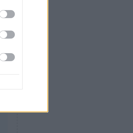
Θλίψη: Έφυγε από τη ζωή
γνωστός Έλληνας ηθοποιός
ητα
α
ι
αι