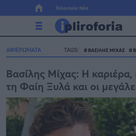
Τελευταία Νέα
Ελλάδα
Οικονο
ΑΦΙΕΡΩΜΑΤΑ
TAGS:
ΒΑΣΙΛΗΣ ΜΙΧΑΣ
Β
Κόσμος
Lifesty
Βασίλης Μίχας: Η καριέρα, 
τη Φαίη Ξυλά και οι μεγάλ
Υγεία
Γυναίκ