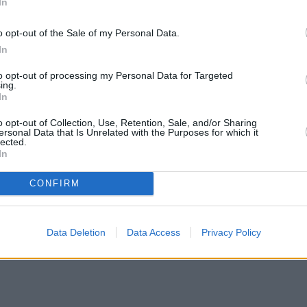
In
οδόσφαιρο
o opt-out of the Sale of my Personal Data.
In
 Κυψέλη. Έχει σπουδάσει προπονητική με ειδικότ
ήθηκε με το ποδόσφαιρο, ενώ έφτασε πολύ κοντά ν
to opt-out of processing my Personal Data for Targeted
ing.
ίσης, με το μόντελινγκ, με το οποίο ταξίδεψε στο
In
ιλάνο και το Παρίσι.Μία «ένοχη» απόλαυση του είνα
o opt-out of Collection, Use, Retention, Sale, and/or Sharing
ersonal Data that Is Unrelated with the Purposes for which it
ου είναι η γυμναστική, η πυγμαχία, το διάβασμα κ
lected.
In
CONFIRM
Data Deletion
Data Access
Privacy Policy