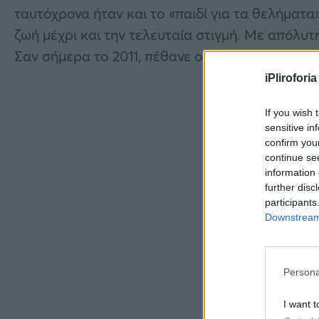
ταυτόχρονα ήταν και το «παιδί για τα θελήματα
ζωή μέχρι και την τελευταία στιγμή. Με απόλυτ
Σαν σήμερα το 2011, πέθανε ο καλός μας άνθρ
iPliroforia
If you wish 
sensitive in
confirm you
continue se
information 
further disc
participants
Downstream 
Persona
I want t