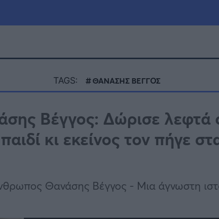
μία
Πολιτική
Τράπεζες
TAGS:
ΘΑΝΑΣΗΣ ΒΕΓΓΟΣ
Επιδοτήσεις
le
Αθλητικά
άσης Βέγγος: Δώρισε λεφτά 
ΕΣΠΑ
αιδί κι εκείνος τον πήγε στ
α
Καιρός
άνθρωπος Θανάσης Βέγγος - Μια άγνωστη ιστ