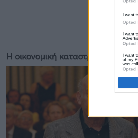
Opted 
I want t
Opted 
I want 
Advertis
Opted 
Η οικονομική καταστροφή του Θ
I want t
of my P
was col
Opted 