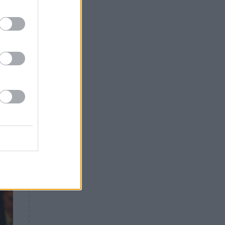
Θλίψη: Έφυγε από τη ζωή
γνωστός Έλληνας ηθοποιός