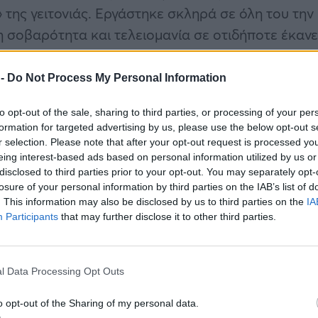
» της γειτονιάς. Εργάστηκε σκληρά σε όλη του την
η σοβαρότητα και τελειομανία σε οτιδήποτε έκανε
ωπος Θανάσης Βέγγος.
 -
Do Not Process My Personal Information
to opt-out of the sale, sharing to third parties, or processing of your per
formation for targeted advertising by us, please use the below opt-out s
r selection. Please note that after your opt-out request is processed y
eing interest-based ads based on personal information utilized by us or
disclosed to third parties prior to your opt-out. You may separately opt-
losure of your personal information by third parties on the IAB’s list of
. This information may also be disclosed by us to third parties on the
IA
Participants
that may further disclose it to other third parties.
l Data Processing Opt Outs
o opt-out of the Sharing of my personal data.