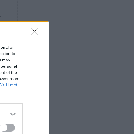
«ενόχληση» με τους πολίτες
για τα Τέμπη- «Αυτή η χώρα
.
είχε και άλλα δυστυχήματα»
ΠΙΣΤΗ
16:09
Μήτηρ του Ιησού: Προσευχή
στην Παναγία για τις δύσκολες
στιγμές
sonal or
ection to
ΥΓΕΙΑ
15:42
ou may
Συναγερμός στις ευρωπαϊκές
 personal
αγορές: Ανακαλούνται
out of the
πεπόνια και σταφύλια με
 downstream
φυτοφάρμακα
B’s List of
GOSSIP
15:12
Νεφέλη Μεγκ: Το βίντεο για τη
Σίσσυ Χρηστίδου έφερε
αντιδράσεις – «Είμαστε ok με
τα ενέσιμα;»
ΕΛΛΑΔΑ
14:46