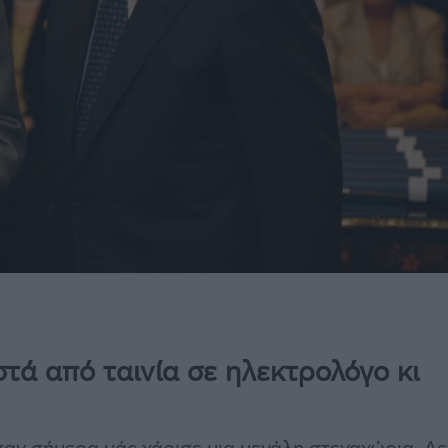
ά από ταινία σε ηλεκτρολόγο κι
αν σήμερα μάς χάρισε μια μεγάλη στεναχώρια. Δε