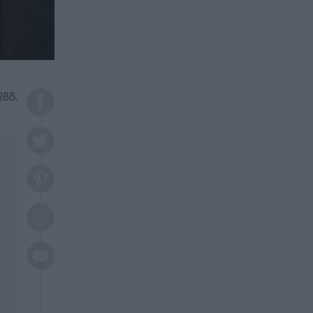
το 2026: Πότε θα έρθει η
μεγάλη αλλαγή
ΕΠΙΚΑΙΡΟΤΗΤΑ
20:45
Τραγωδία στη Λάρισα: Νεκρός
50χρονος με αδιανόητο τρόπο
28δ.
ΥΓΕΙΑ
20:20
Ελάχιστοι τη γνωρίζουν: Η
βιταμίνη που καταπολεμά
κατάθλιψη, κούραση, κόπωση
ΕΠΙΚΑΙΡΟΤΗΤΑ
19:50
ΕΚΤΑΚΤΟ: Σεισμός τώρα στην
Αττική
ΕΠΙΚΑΙΡΟΤΗΤΑ
19:20
«Συναγερμός» τώρα στη
Γλυφάδα
ΕΠΙΚΑΙΡΟΤΗΤΑ
18:45
Θλίψη: Πέθανε πολύτεκνη