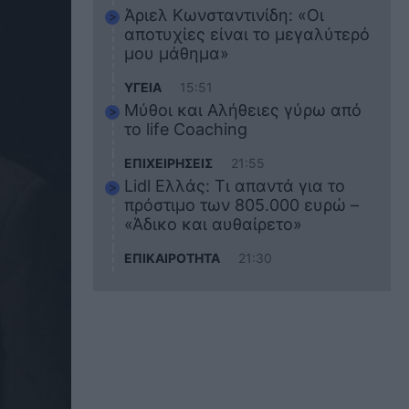
Άριελ Κωνσταντινίδη: «Οι
αποτυχίες είναι το μεγαλύτερό
μου μάθημα»
ΥΓΕΙΑ
15:51
Μύθοι και Αλήθειες γύρω από
το life Coaching
ΕΠΙΧΕΙΡΗΣΕΙΣ
21:55
Lidl Ελλάς: Τι απαντά για το
πρόστιμο των 805.000 ευρώ –
«Άδικο και αυθαίρετο»
ΕΠΙΚΑΙΡΟΤΗΤΑ
21:30
Στο εκπαιδευτικό του ταξίδι
σκοτώθηκε ο 20χρονος
ναυτικός του Blue Star Chios –
Πώς έγινε το τραγικό
δυστύχημα
ΖΩΔΙΑ
21:10
Αυτά τα 3 ζώδια θα πετύχουν