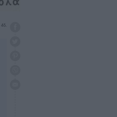
το 2026: Πότε θα έρθει η
μεγάλη αλλαγή
ΕΠΙΚΑΙΡΟΤΗΤΑ
20:45
Τραγωδία στη Λάρισα: Νεκρός
 4δ.
50χρονος με αδιανόητο τρόπο
ΥΓΕΙΑ
20:20
Ελάχιστοι τη γνωρίζουν: Η
βιταμίνη που καταπολεμά
κατάθλιψη, κούραση, κόπωση
ΕΠΙΚΑΙΡΟΤΗΤΑ
19:50
ΕΚΤΑΚΤΟ: Σεισμός τώρα στην
Αττική
ΕΠΙΚΑΙΡΟΤΗΤΑ
19:20
«Συναγερμός» τώρα στη
Γλυφάδα
ΕΠΙΚΑΙΡΟΤΗΤΑ
18:45
Θλίψη: Πέθανε πολύτεκνη