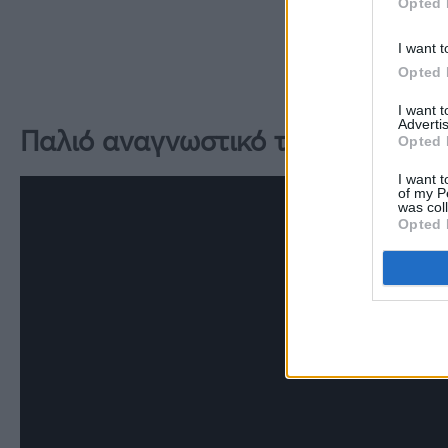
Opted 
I want t
Opted 
I want 
Advertis
Παλιό αναγνωστικό της πρώτης δ
Opted 
I want t
of my P
was col
Opted 