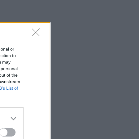
«ενόχληση» με τους πολίτες
για τα Τέμπη- «Αυτή η χώρα
είχε και άλλα δυστυχήματα»
ΠΙΣΤΗ
16:09
Μήτηρ του Ιησού: Προσευχή
στην Παναγία για τις δύσκολες
στιγμές
sonal or
ection to
ΥΓΕΙΑ
15:42
ou may
Συναγερμός στις ευρωπαϊκές
 personal
αγορές: Ανακαλούνται
out of the
πεπόνια και σταφύλια με
 downstream
φυτοφάρμακα
B’s List of
GOSSIP
15:12
Νεφέλη Μεγκ: Το βίντεο για τη
Σίσσυ Χρηστίδου έφερε
αντιδράσεις – «Είμαστε ok με
τα ενέσιμα;»
ΕΛΛΑΔΑ
14:46