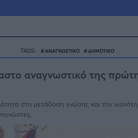
μία
Πολιτική
Τράπεζες
TAGS:
ΑΝΑΓΝΩΣΤΙΚΟ
ΔΗΜΟΤΙΚΟ
Επιδοτήσεις
le
Αθλητικά
χαστο αναγνωστικό της πρώτ
ΕΣΠΑ
α
Καιρός
λότητα στη μετάδοση γνώσης και την ικανότη
ναγνώστες.