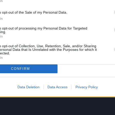
In
o opt-out of the Sale of my Personal Data.
In
to opt-out of processing my Personal Data for Targeted
ing.
ημοτικού
In
o opt-out of Collection, Use, Retention, Sale, and/or Sharing
ersonal Data that Is Unrelated with the Purposes for which it
lected.
In
CONFIRM
Data Deletion
Data Access
Privacy Policy