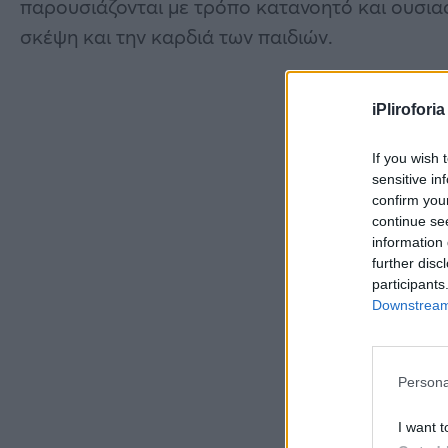
παρουσιάζονται με τρόπο κατανοητό και ουσια
σκέψη και την καρδιά των παιδιών.
iPliroforia
If you wish 
sensitive in
confirm you
continue se
information 
further disc
participants
Downstream 
Persona
I want t