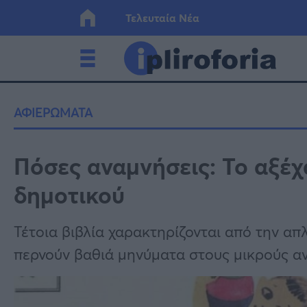
Τελευταία Νέα
Ελλάδα
Οικονο
ΑΦΙΕΡΩΜΑΤΑ
Κόσμος
Lifesty
Πόσες αναμνήσεις: Το αξέ
δημοτικού
Υγεία
Γυναίκ
Τέτοια βιβλία χαρακτηρίζονται από την απ
περνούν βαθιά μηνύματα στους μικρούς α