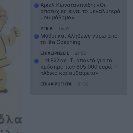
Άριελ Κωνσταντινίδη: «Οι
αποτυχίες είναι το μεγαλύτερό
μου μάθημα»
ΥΓΕΙΑ
15:51
Μύθοι και Αλήθειες γύρω από
το life Coaching
ΕΠΙΧΕΙΡΗΣΕΙΣ
21:55
Lidl Ελλάς: Τι απαντά για το
πρόστιμο των 805.000 ευρώ –
«Άδικο και αυθαίρετο»
ΕΠΙΚΑΙΡΟΤΗΤΑ
21:30
Στο εκπαιδευτικό του ταξίδι
σκοτώθηκε ο 20χρονος
ναυτικός του Blue Star Chios –
Πώς έγινε το τραγικό
δυστύχημα
ΖΩΔΙΑ
21:10
Αυτά τα 3 ζώδια θα πετύχουν