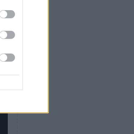
Θλίψη: Έφυγε από τη ζωή
γνωστός Έλληνας ηθοποιός