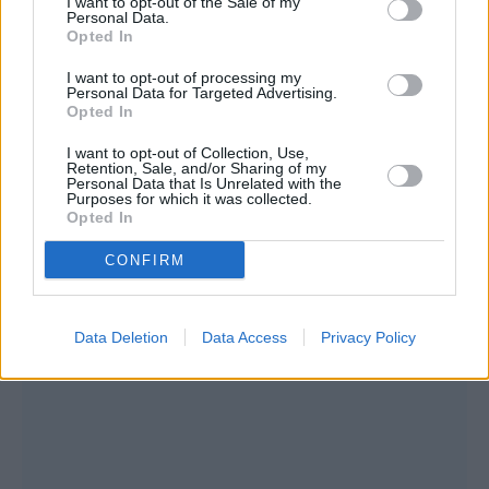
Συνεντεύξεις 18/11/2025
I want to opt-out of the Sale of my
Personal Data.
Δήμητρα Δερζέκου: «Λέω τη δική μου
Opted In
αλήθεια»
I want to opt-out of processing my
Personal Data for Targeted Advertising.
Opted In
I want to opt-out of Collection, Use,
Συνεντεύξεις 18/11/2025
Retention, Sale, and/or Sharing of my
Personal Data that Is Unrelated with the
Purposes for which it was collected.
Τζεφ Μοντάνα: «Κανένας δεν μπορεί
Opted In
να σου πει ποιος είσαι»
CONFIRM
Data Deletion
Data Access
Privacy Policy