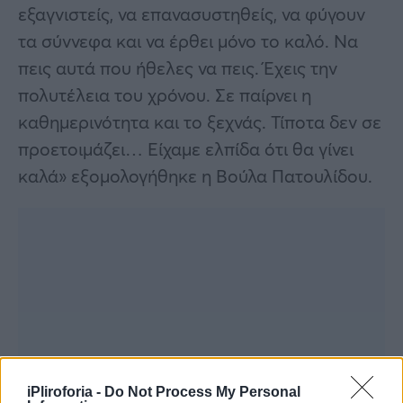
εξαγνιστείς, να επανασυστηθείς, να φύγουν
τα σύννεφα και να έρθει μόνο το καλό. Να
πεις αυτά που ήθελες να πεις. Έχεις την
πολυτέλεια του χρόνου. Σε παίρνει η
καθημερινότητα και το ξεχνάς. Τίποτα δεν σε
προετοιμάζει… Είχαμε ελπίδα ότι θα γίνει
καλά» εξομολογήθηκε η Βούλα Πατουλίδου.
iPliroforia -
Do Not Process My Personal