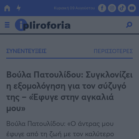
Κυριακή 09 Αυγούστου
Ελλάδα
ΣΥΝΕΝΤΕΥΞΕΙΣ
ΠΕΡΙΣΣΟΤΕΡΕΣ
Οικονομία
Πολιτική
Βούλα Πατουλίδου: Συγκλονίζει
η εξομολόγηση για τον σύζυγό
Τράπεζες
της – «Έφυγε στην αγκαλιά
Επιδοτήσεις
Κόσμος
μου»
Lifestyle
ΕΣΠΑ
Βούλα Πατουλίδου: «Ο άντρας μου
Αθλητικά
έφυγε από τη ζωή με τον καλύτερο