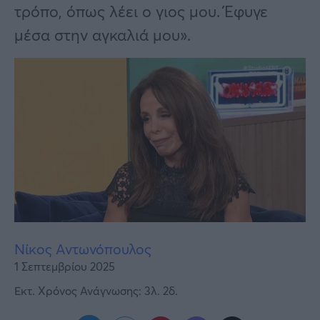
Υγεία
τρόπο, όπως λέει ο γιος μου. Έφυγε
μέσα στην αγκαλιά μου».
Γυναίκα
Καιρός
Νίκος Αντωνόπουλος
1 Σεπτεμβρίου 2025
Εκτ. Χρόνος Ανάγνωσης: 3λ. 2δ.