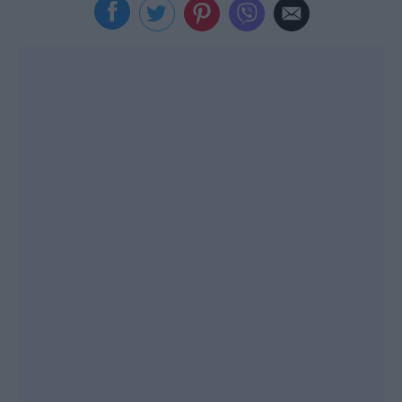
Viral
Κουζίνα
Ζώδια
Pet
Πίστη