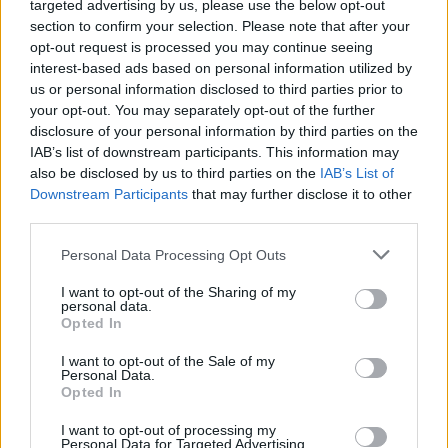
Έπειτα μίλησε και για την πρώτη γνωριμία
targeted advertising by us, please use the below opt-out
section to confirm your selection. Please note that after your
τους, μια συνάντηση που έμελλε να αλλάξει
opt-out request is processed you may continue seeing
τη ζωή και των δύο. «Γνωριστήκαμε στα 14
interest-based ads based on personal information utilized by
μου. Μετά το σχολείο, πήγα σε μια
us or personal information disclosed to third parties prior to
your opt-out. You may separately opt-out of the further
παράσταση και άκουσα κάποιον να
disclosure of your personal information by third parties on the
ντουμπλάρει τον πρωταγωνιστή. Είπα “τι
IAB’s list of downstream participants. This information may
also be disclosed by us to third parties on the
IAB’s List of
θεϊκή φωνή είναι αυτή;”. Από τότε έλεγα σε
Downstream Participants
that may further disclose it to other
όλους ότι εγώ έχω ερωτευτεί αυτή τη φωνή»,
third parties.
αποκάλυψε η Κάρμεν Ρουγγέρη.
Personal Data Processing Opt Outs
Περισσότερες
Ειδήσεις σήμερα
I want to opt-out of the Sharing of my
personal data.
Opted In
35 χρόνια εξαφανισμένος: Βαγγέλης
I want to opt-out of the Sale of my
Βουλγαρίδης, η ζωή στο χωριό μακριά από τα
Personal Data.
Opted In
φώτα και η εικόνα του σήμερα στα 82
I want to opt-out of processing my
Personal Data for Targeted Advertising.