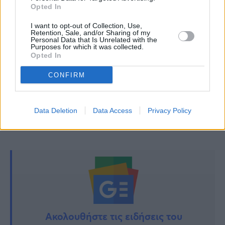
Έρχονται τα καλύτερα: Τα 4 ζώδια που έχουν
Opted In
πιθανότητες να κερδίσουν πολλά χρήματα
I want to opt-out of Collection, Use,
τον Απρίλιο
Retention, Sale, and/or Sharing of my
Personal Data that Is Unrelated with the
Purposes for which it was collected.
«Ήμουν ο πρώτος που μπήκε μέσα στον τάφο
Opted In
του Χριστού. Ναι, μύριζε μύρο παντού και…»
CONFIRM
TAGS:
ΚΑΡΜΕΝ ΡΟΥΓΓΕΡΗ
Data Deletion
Data Access
Privacy Policy
Ακολουθήστε τις ειδήσεις του