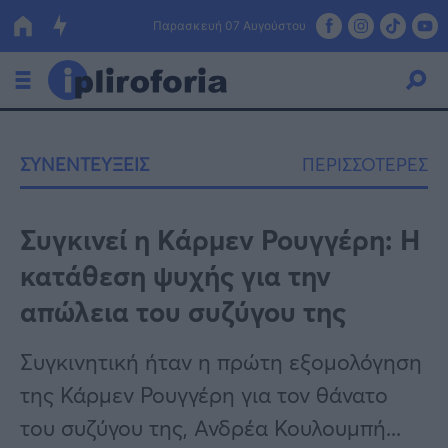
Παρασκευή 07 Αυγούστου
Ελλάδα
ΣΥΝΕΝΤΕΥΞΕΙΣ
ΠΕΡΙΣΣΟΤΕΡΕΣ
Οικονομία
Πολιτική
Συγκινεί η Κάρμεν Ρουγγέρη: Η
κατάθεση ψυχής για την
Τράπεζες
απώλεια του συζύγου της
Επιδοτήσεις
Κόσμος
Συγκινητική ήταν η πρώτη εξομολόγηση
Lifestyle
ΕΣΠΑ
της Κάρμεν Ρουγγέρη για τον θάνατο
Αθλητικά
του συζύγου της, Ανδρέα Κουλουμπή...