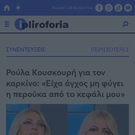
Κυριακή 09 Αυγούστου
Ελλάδα
ΣΥΝΕΝΤΕΥΞΕΙΣ
ΠΕΡΙΣΣΟΤΕΡΕΣ
Οικονομία
Πολιτική
Ρούλα Κουσκουρή για τον
καρκίνο: «Είχα άγχος μη φύγει
Τράπεζες
η περούκα από το κεφάλι μου»
Επιδοτήσεις
Κόσμος
Lifestyle
ΕΣΠΑ
Αθλητικά