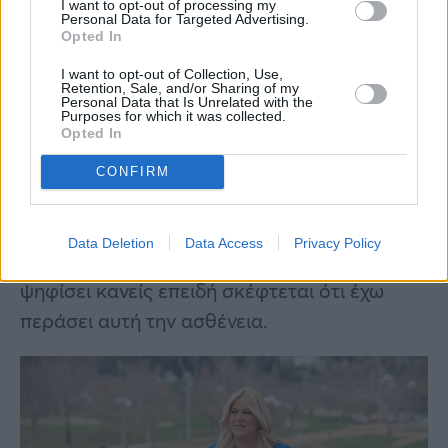
I want to opt-out of processing my
Personal Data for Targeted Advertising.
Opted In
I want to opt-out of Collection, Use,
Retention, Sale, and/or Sharing of my
Personal Data that Is Unrelated with the
Purposes for which it was collected.
Opted In
«Είχα άγχος γιατί σκεφτόμουν ότι
οποιοσδήποτε θα μπορούσε να πει ότι τώρα
CONFIRM
που κατεβαίνω στην πολιτική μιλάω για τον
καρκίνο. Δεν θέλω την ψήφο σας, δεν τη
Data Deletion
Data Access
Privacy Policy
θέλω για αυτό τον λόγο. Δεν θέλω να με
ψηφίσει κανείς επειδή σκέφτεται ότι έχω
περάσει αυτή την ασθένεια.