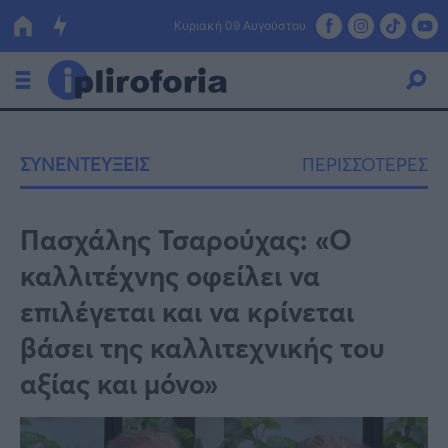
Κυριακή 09 Αυγούστου
Ελλάδα
ΣΥΝΕΝΤΕΥΞΕΙΣ
ΠΕΡΙΣΣΟΤΕΡΕΣ
Οικονομία
Πολιτική
Πασχάλης Τσαρούχας: «Ο
καλλιτέχνης οφείλει να
Τράπεζες
επιλέγεται και να κρίνεται
Επιδοτήσεις
Κόσμος
βάσει της καλλιτεχνικής του
Lifestyle
ΕΣΠΑ
αξίας και μόνο»
Αθλητικά