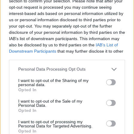
section to confirm your selection. Please note that after your
opt-out request is processed you may continue seeing
interest-based ads based on personal information utilized by
us or personal information disclosed to third parties prior to
your opt-out. You may separately opt-out of the further
disclosure of your personal information by third parties on the
IAB’s list of downstream participants. This information may
Πασχάλης Τσαρούχας για
also be disclosed by us to third parties on the
IAB’s List of
Downstream Participants
that may further disclose it to other
εκλογές
third parties.
«Οι εκλογές ήταν κάτι πολύ ήσυχο σε σχέση
Personal Data Processing Opt Outs
με άλλες εκλογές. Ψήφισα, αλλά δεν
I want to opt-out of the Sharing of my
personal data.
περίμενα κάτι. Πάντα το αποτέλεσμα
Opted In
αντικατοπτρίζει την κοινωνία. Αν αρέσει ή
I want to opt-out of the Sale of my
δεν αρέσει στην κοινωνία, η δια θα πρέπει να
Personal Data.
Opted In
ψάξει να βρει τους λόγους. Κανείς δεν πήγε
I want to opt-out of processing my
με το ζόρι, σε κανέναν δεν απαγορεύτηκε να
Personal Data for Targeted Advertising.
Opted In
πάει να ψηφίσει. Είναι ένα σοβαρό