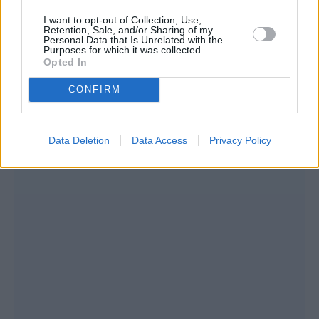
αποτύπωμα. Σε μία άλλη συνθήκη ίσως να με
I want to opt-out of Collection, Use,
Retention, Sale, and/or Sharing of my
ενδιέφερε να κατέβω στην πολιτική, στην
Personal Data that Is Unrelated with the
Purposes for which it was collected.
παρούσα φάση δεν με ενδιαφέρει. Πιστεύω
Opted In
μπορώ να λέω περισσότερα πράγματα μέσα
CONFIRM
από τη δουλειά μου».
Data Deletion
Data Access
Privacy Policy