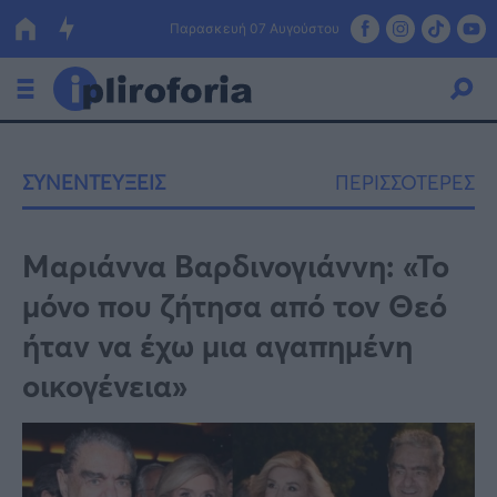
Παρασκευή 07 Αυγούστου
Ελλάδα
ΣΥΝΕΝΤΕΥΞΕΙΣ
ΠΕΡΙΣΣΟΤΕΡΕΣ
Οικονομία
Πολιτική
Μαριάννα Βαρδινογιάννη: «Το
μόνο που ζήτησα από τον Θεό
Τράπεζες
ήταν να έχω μια αγαπημένη
Επιδοτήσεις
Κόσμος
οικογένεια»
Lifestyle
ΕΣΠΑ
Αθλητικά