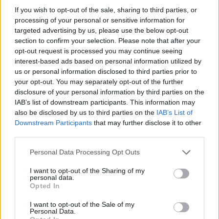
If you wish to opt-out of the sale, sharing to third parties, or
processing of your personal or sensitive information for
Ενώ η εικόνα της ζωής σας άλλαξε σε νεαρή
targeted advertising by us, please use the below opt-out
ηλικία, φροντίσατε να χτίσετε περισσότερο
section to confirm your selection. Please note that after your
opt-out request is processed you may continue seeing
στην ουσία παρά στο φαίνεσθαι. Πώς το
interest-based ads based on personal information utilized by
πετύχατε αυτό;
us or personal information disclosed to third parties prior to
your opt-out. You may separately opt-out of the further
Η ζωή μου πράγματι εξελίχθηκε με έναν
disclosure of your personal information by third parties on the
IAB’s list of downstream participants. This information may
τρόπο που ποτέ δεν είχα φανταστεί. Η μόνη
also be disclosed by us to third parties on the
IAB’s List of
επιθυμία, το μόνο που ζήτησα από τον Θεό
Downstream Participants
that may further disclose it to other
third parties.
ήταν να έχω μια αγαπημένη οικογένεια. Η
οικογένεια και τα παιδιά μας ήταν για εμένα
Personal Data Processing Opt Outs
και τον Βαρδή η πυξίδα και η απόλυτη
I want to opt-out of the Sharing of my
personal data.
προτεραιότητά μας. Οι αρχές και αξίες με τις
Opted In
οποίες είχαμε και οι δύο μεγαλώσει είναι
I want to opt-out of the Sale of my
νομίζω αυτό που κράτησε την οικογένειά μας
Personal Data.