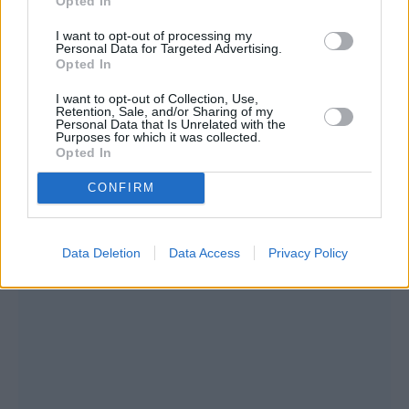
Opted In
ενωμένη και τους δυο μας με τα πόδια μας
στη γη. Επίσης, ό,τι καταφέραμε το
I want to opt-out of processing my
Personal Data for Targeted Advertising.
καταφέραμε με πολύ κόπο, πολλή δουλειά
Opted In
και έχοντας περάσει πολλές και μεγάλες
I want to opt-out of Collection, Use,
Retention, Sale, and/or Sharing of my
δυσκολίες. Το «φαίνεσθαι» δεν μας ενδιέφερε
Personal Data that Is Unrelated with the
Purposes for which it was collected.
ποτέ.
Opted In
CONFIRM
Data Deletion
Data Access
Privacy Policy