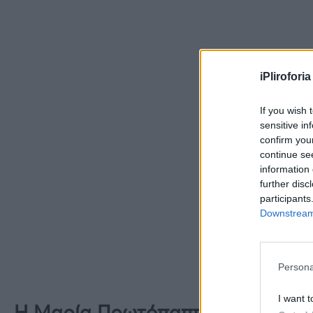
iPliroforia
If you wish 
sensitive in
confirm you
continue se
information 
further disc
participants
Downstream 
Persona
I want t
H
Μαρία Πρωτόπαππα στο «Νησί