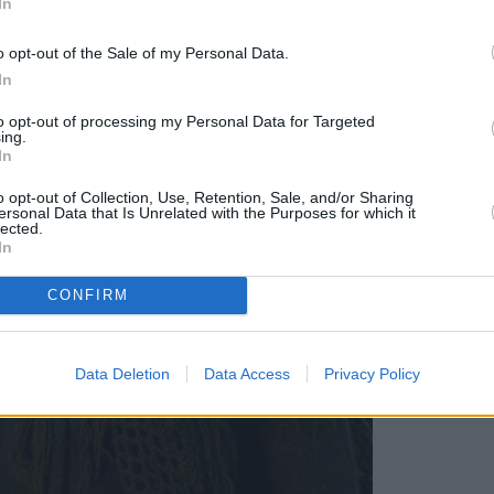
In
o opt-out of the Sale of my Personal Data.
In
to opt-out of processing my Personal Data for Targeted
ing.
In
o opt-out of Collection, Use, Retention, Sale, and/or Sharing
ersonal Data that Is Unrelated with the Purposes for which it
lected.
In
CONFIRM
Data Deletion
Data Access
Privacy Policy