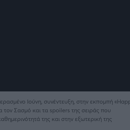
περασμένο Ιούνη, συνέντευξη, στην εκπομπή «Hap
α τον Σασμό και τα spoilers της σειράς που
αθημερινότητά της και στην εξωτερική της