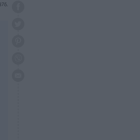
το 2026: Πότε θα έρθει η
37δ.
μεγάλη αλλαγή
ΕΠΙΚΑΙΡΟΤΗΤΑ
20:45
Τραγωδία στη Λάρισα: Νεκρός
50χρονος με αδιανόητο τρόπο
ΥΓΕΙΑ
20:20
Ελάχιστοι τη γνωρίζουν: Η
βιταμίνη που καταπολεμά
κατάθλιψη, κούραση, κόπωση
ΕΠΙΚΑΙΡΟΤΗΤΑ
19:50
ΕΚΤΑΚΤΟ: Σεισμός τώρα στην
Αττική
ΕΠΙΚΑΙΡΟΤΗΤΑ
19:20
«Συναγερμός» τώρα στη
Γλυφάδα
ΕΠΙΚΑΙΡΟΤΗΤΑ
18:45
Θλίψη: Πέθανε πολύτεκνη