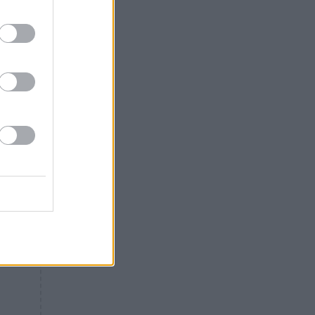
Θλίψη: Έφυγε από τη ζωή
γνωστός Έλληνας ηθοποιός