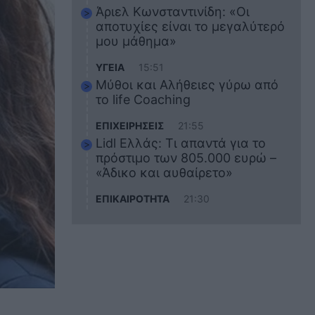
Άριελ Κωνσταντινίδη: «Οι
αποτυχίες είναι το μεγαλύτερό
μου μάθημα»
ΥΓΕΙΑ
15:51
Μύθοι και Αλήθειες γύρω από
το life Coaching
ΕΠΙΧΕΙΡΗΣΕΙΣ
21:55
Lidl Ελλάς: Τι απαντά για το
πρόστιμο των 805.000 ευρώ –
«Άδικο και αυθαίρετο»
ΕΠΙΚΑΙΡΟΤΗΤΑ
21:30
Στο εκπαιδευτικό του ταξίδι
σκοτώθηκε ο 20χρονος
ναυτικός του Blue Star Chios –
Πώς έγινε το τραγικό
δυστύχημα
ΖΩΔΙΑ
21:10
Αυτά τα 3 ζώδια θα πετύχουν