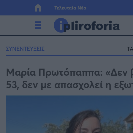
Τελευταία Νέα
Ελλάδα
Οικονο
ΣΥΝΕΝΤΕΥΞΕΙΣ
TA
Κόσμος
Lifesty
Μαρία Πρωτόπαππα: «Δεν βά
53, δεν με απασχολεί η εξω
Υγεία
Γυναίκ