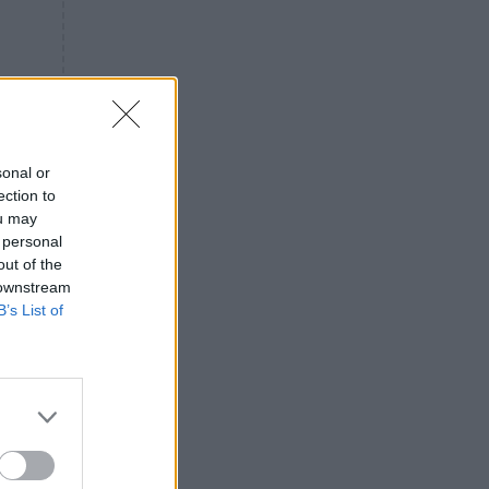
«ενόχληση» με τους πολίτες
για τα Τέμπη- «Αυτή η χώρα
είχε και άλλα δυστυχήματα»
ΠΙΣΤΗ
16:09
Μήτηρ του Ιησού: Προσευχή
στην Παναγία για τις δύσκολες
στιγμές
sonal or
ection to
ΥΓΕΙΑ
15:42
ou may
Συναγερμός στις ευρωπαϊκές
 personal
αγορές: Ανακαλούνται
out of the
πεπόνια και σταφύλια με
 downstream
φυτοφάρμακα
B’s List of
GOSSIP
15:12
Νεφέλη Μεγκ: Το βίντεο για τη
Σίσσυ Χρηστίδου έφερε
αντιδράσεις – «Είμαστε ok με
τα ενέσιμα;»
ΕΛΛΑΔΑ
14:46