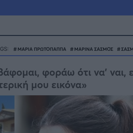
μία
Πολιτική
Τράπεζες
GS:
ΜΑΡΙΑ ΠΡΩΤΟΠΑΠΠΑ
ΜΑΡΙΝΑ ΣΑΣΜΟΣ
ΣΑΣ
Επιδοτήσεις
le
Αθλητικά
φομαι, φοράω ότι να’ ναι, ε
ΕΣΠΑ
τερική μου εικόνα»
α
Καιρός