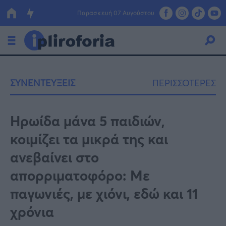
Παρασκευή 07 Αυγούστου
Ελλάδα
ΣΥΝΕΝΤΕΥΞΕΙΣ
ΠΕΡΙΣΣΟΤΕΡΕΣ
Οικονομία
Πολιτική
Ηρωίδα μάνα 5 παιδιών,
κοιμίζει τα μικρά της και
Τράπεζες
ανεβαίνει στο
Επιδοτήσεις
Κόσμος
απορριματοφόρο: Με
Lifestyle
ΕΣΠΑ
παγωνιές, με χιόνι, εδώ και 11
Αθλητικά
χρόνια