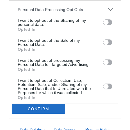
Personal Data Processing Opt Outs
I want to opt-out of the Sharing of my
personal data.
Opted In
I want to opt-out of the Sale of my
Personal Data.
Opted In
I want to opt-out of processing my
Personal Data for Targeted Advertising.
Opted In
Συνεντεύξεις 18/11/2025
I want to opt-out of Collection, Use,
Δήμητρα Δερζέκου: «Λέω τη δική μου
Retention, Sale, and/or Sharing of my
Personal Data that Is Unrelated with the
αλήθεια»
Purposes for which it was collected.
Opted In
CONFIRM
Συνεντεύξεις 18/11/2025
Τζεφ Μοντάνα: «Κανένας δεν μπορεί
Data Deletion
Data Access
Privacy Policy