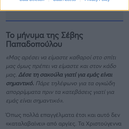
να σου πει ποιος είσαι»
Το μήνυμα της Σέβης
Παπαδοπούλου
«Μας αρέσει να είμαστε καθαροί στο σπίτι
μας όμως πρέπει να είμαστε και στον κάδο
μας.
Δέσε τη σακούλα γιατί για εμάς είναι
σημαντικό.
Πάρε τηλέφωνο για τα ογκώδη
απορρίμματα πριν τα κατεβάσεις γιατί για
εμάς είναι σημαντικό».
Όπως πολλά επαγγέλματα έτσι και αυτό δεν
«καταλαβαίνει» από αργίες. Τα Χριστούγεννα