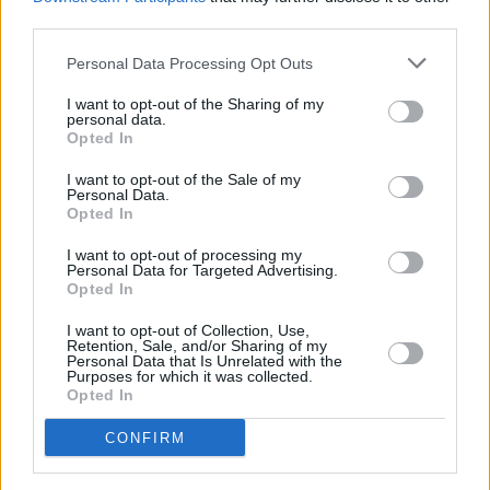
μας το έχουμε, τα κιλά δεν μας κάνουν καλό»,
third parties.
αποκάλυψε η ηθοποιός.
Personal Data Processing Opt Outs
I want to opt-out of the Sharing of my
personal data.
Συνεντεύξεις 18/11/2025
Opted In
Δήμητρα Δερζέκου: «Λέω τη δική μου
I want to opt-out of the Sale of my
Personal Data.
αλήθεια»
Opted In
I want to opt-out of processing my
Personal Data for Targeted Advertising.
Opted In
Συνεντεύξεις 18/11/2025
I want to opt-out of Collection, Use,
Τζεφ Μοντάνα: «Κανένας δεν μπορεί
Retention, Sale, and/or Sharing of my
Personal Data that Is Unrelated with the
να σου πει ποιος είσαι»
Purposes for which it was collected.
Opted In
CONFIRM