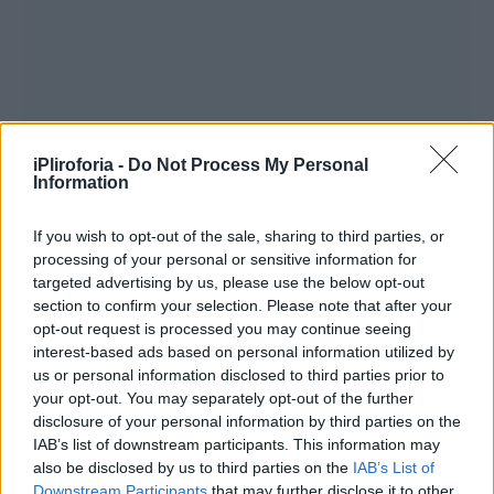
iPliroforia -
Do Not Process My Personal
Information
If you wish to opt-out of the sale, sharing to third parties, or
«Τώρα, ναι, το κάνω για την υγεία μου. Θέλω
processing of your personal or sensitive information for
πολύ να είμαι ωραία αλλά όπου και να το
targeted advertising by us, please use the below opt-out
section to confirm your selection. Please note that after your
πιάσεις, αναπνοές, καρδιές, στομάχια,
opt-out request is processed you may continue seeing
σπλήνες, πιέσεις, όλα έχουν να κάνουν με τη
interest-based ads based on personal information utilized by
us or personal information disclosed to third parties prior to
διατροφή. Όποιος πει το αντίθετο είναι
your opt-out. You may separately opt-out of the further
ψεύτης. Εννοείται δεν θέλουμε κανένα
disclosure of your personal information by third parties on the
bullying και κανένα δάκτυλοδείξιμο, επειδή
IAB’s list of downstream participants. This information may
also be disclosed by us to third parties on the
IAB’s List of
έχουμε κιλά. Από εκεί και πέρα το πρόβλημά
Downstream Participants
that may further disclose it to other