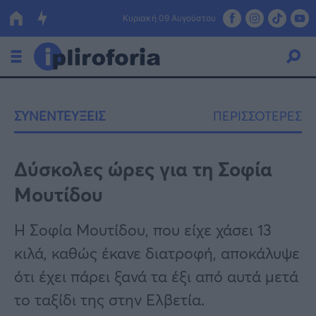
Κυριακή 09 Αυγούστου
Ελλάδα
ΣΥΝΕΝΤΕΥΞΕΙΣ
ΠΕΡΙΣΣΟΤΕΡΕΣ
Οικονομία
Πολιτική
Δύσκολες ώρες για τη Σοφία
Μουτίδου
Τράπεζες
Επιδοτήσεις
Κόσμος
Η Σοφία Μουτίδου, που είχε χάσει 13
κιλά, καθώς έκανε διατροφή, αποκάλυψε
Lifestyle
ΕΣΠΑ
ότι έχει πάρει ξανά τα έξι από αυτά μετά
Αθλητικά
το ταξίδι της στην Ελβετία.