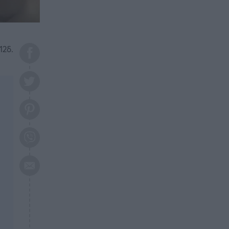
το 2026: Πότε θα έρθει η
μεγάλη αλλαγή
ΕΠΙΚΑΙΡΟΤΗΤΑ
20:45
Τραγωδία στη Λάρισα: Νεκρός
12δ.
50χρονος με αδιανόητο τρόπο
ΥΓΕΙΑ
20:20
Ελάχιστοι τη γνωρίζουν: Η
βιταμίνη που καταπολεμά
κατάθλιψη, κούραση, κόπωση
ΕΠΙΚΑΙΡΟΤΗΤΑ
19:50
ΕΚΤΑΚΤΟ: Σεισμός τώρα στην
Αττική
ΕΠΙΚΑΙΡΟΤΗΤΑ
19:20
«Συναγερμός» τώρα στη
Γλυφάδα
ΕΠΙΚΑΙΡΟΤΗΤΑ
18:45
Θλίψη: Πέθανε πολύτεκνη