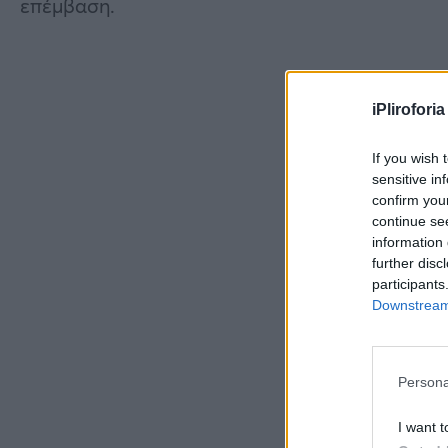
επέμβαση.
iPliroforia
If you wish 
sensitive in
confirm you
continue se
information 
further disc
participants
Downstream 
Persona
I want t