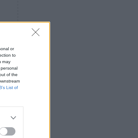
«ενόχληση» με τους πολίτες
για τα Τέμπη- «Αυτή η χώρα
είχε και άλλα δυστυχήματα»
ΠΙΣΤΗ
16:09
Μήτηρ του Ιησού: Προσευχή
στην Παναγία για τις δύσκολες
στιγμές
sonal or
ection to
ΥΓΕΙΑ
15:42
ou may
Συναγερμός στις ευρωπαϊκές
 personal
αγορές: Ανακαλούνται
out of the
πεπόνια και σταφύλια με
 downstream
φυτοφάρμακα
B’s List of
GOSSIP
15:12
Νεφέλη Μεγκ: Το βίντεο για τη
Σίσσυ Χρηστίδου έφερε
αντιδράσεις – «Είμαστε ok με
τα ενέσιμα;»
ΕΛΛΑΔΑ
14:46