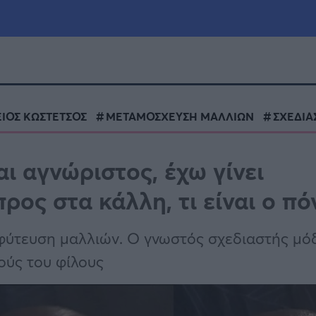
μία
Πολιτική
Τράπεζες
ΕΙΟΣ ΚΩΣΤΕΤΣΟΣ
ΜΕΤΑΜΟΣΧΕΥΣΗ ΜΑΛΛΙΩΝ
ΣΧΕΔΙΑ
Επιδοτήσεις
le
Αθλητικά
ι αγνώριστος, έχω γίνει
ΕΣΠΑ
ος στα κάλλη, τι είναι ο πό
α
Καιρός
φύτευση μαλλιών. Ο γνωστός σχεδιαστής μό
ούς του φίλους