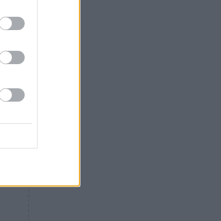
Θλίψη: Έφυγε από τη ζωή
γνωστός Έλληνας ηθοποιός