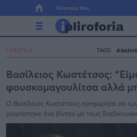
Τελευταία Νέα
Ελλάδα
Οικονο
LIFESTYLE
TAGS:
ΒΑΣΙΛ
Κόσμος
Lifesty
Βασίλειος Κωστέτσος: “Είμα
φουσκομαγουλίτσα αλλά μπρ
Υγεία
Γυναίκ
Ο Βασίλειος Κωστέτσος προχώρησε σε εμ
μοιράστηκε ένα βίντεο με τους διαδικτυακ