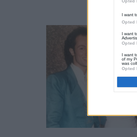
Opted 
I want t
Opted 
I want 
Advertis
Opted 
I want t
of my P
was col
Opted 