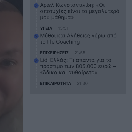
Άριελ Κωνσταντινίδη: «Οι
αποτυχίες είναι το μεγαλύτερό
μου μάθημα»
ΥΓΕΙΑ
15:51
Μύθοι και Αλήθειες γύρω από
το life Coaching
ΕΠΙΧΕΙΡΗΣΕΙΣ
21:55
Lidl Ελλάς: Τι απαντά για το
πρόστιμο των 805.000 ευρώ –
«Άδικο και αυθαίρετο»
ΕΠΙΚΑΙΡΟΤΗΤΑ
21:30
Στο εκπαιδευτικό του ταξίδι
σκοτώθηκε ο 20χρονος
ναυτικός του Blue Star Chios –
Πώς έγινε το τραγικό
δυστύχημα
ΖΩΔΙΑ
21:10
Αυτά τα 3 ζώδια θα πετύχουν