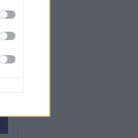
Θλίψη: Έφυγε από τη ζωή
γνωστός Έλληνας ηθοποιός