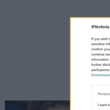
iPliroforia
If you wish 
sensitive in
confirm you
continue se
information 
further disc
participants
Downstream 
Persona
I want t