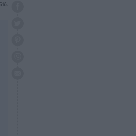
το 2026: Πότε θα έρθει η
51δ.
μεγάλη αλλαγή
ΕΠΙΚΑΙΡΟΤΗΤΑ
20:45
Τραγωδία στη Λάρισα: Νεκρός
50χρονος με αδιανόητο τρόπο
ΥΓΕΙΑ
20:20
Ελάχιστοι τη γνωρίζουν: Η
βιταμίνη που καταπολεμά
κατάθλιψη, κούραση, κόπωση
ΕΠΙΚΑΙΡΟΤΗΤΑ
19:50
ΕΚΤΑΚΤΟ: Σεισμός τώρα στην
Αττική
ΕΠΙΚΑΙΡΟΤΗΤΑ
19:20
«Συναγερμός» τώρα στη
Γλυφάδα
ΕΠΙΚΑΙΡΟΤΗΤΑ
18:45
Θλίψη: Πέθανε πολύτεκνη