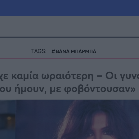
μία
Πολιτική
Τράπεζες
TAGS:
ΒΑΝΑ ΜΠΑΡΜΠΑ
Επιδοτήσεις
le
Αθλητικά
ε καμία ωραιότερη – Οι γυν
ΕΣΠΑ
που ήμουν, με φοβόντουσαν»
α
Καιρός