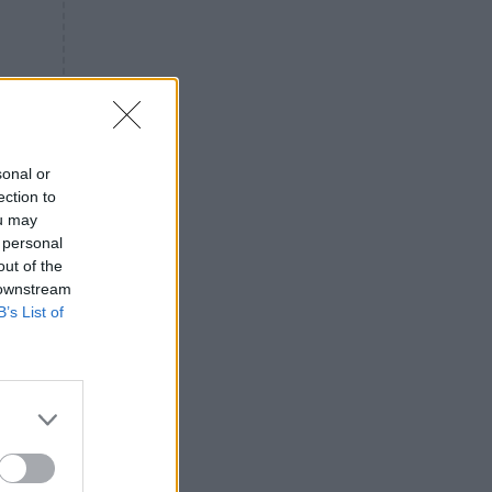
«ενόχληση» με τους πολίτες
για τα Τέμπη- «Αυτή η χώρα
είχε και άλλα δυστυχήματα»
ΠΙΣΤΗ
16:09
Μήτηρ του Ιησού: Προσευχή
στην Παναγία για τις δύσκολες
στιγμές
sonal or
ection to
ΥΓΕΙΑ
15:42
ou may
Συναγερμός στις ευρωπαϊκές
 personal
αγορές: Ανακαλούνται
out of the
πεπόνια και σταφύλια με
 downstream
φυτοφάρμακα
B’s List of
GOSSIP
15:12
Νεφέλη Μεγκ: Το βίντεο για τη
Σίσσυ Χρηστίδου έφερε
αντιδράσεις – «Είμαστε ok με
τα ενέσιμα;»
ΕΛΛΑΔΑ
14:46