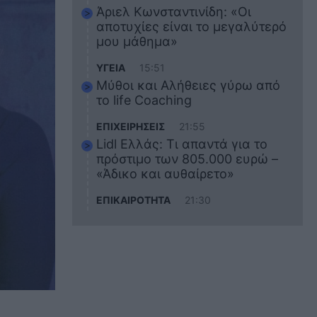
Άριελ Κωνσταντινίδη: «Οι
αποτυχίες είναι το μεγαλύτερό
μου μάθημα»
ΥΓΕΙΑ
15:51
Μύθοι και Αλήθειες γύρω από
το life Coaching
ΕΠΙΧΕΙΡΗΣΕΙΣ
21:55
Lidl Ελλάς: Τι απαντά για το
πρόστιμο των 805.000 ευρώ –
«Άδικο και αυθαίρετο»
ΕΠΙΚΑΙΡΟΤΗΤΑ
21:30
Στο εκπαιδευτικό του ταξίδι
σκοτώθηκε ο 20χρονος
ναυτικός του Blue Star Chios –
Πώς έγινε το τραγικό
δυστύχημα
ΖΩΔΙΑ
21:10
Αυτά τα 3 ζώδια θα πετύχουν