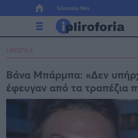
Τελευταία Νέα
Ελλάδα
Οικονο
LIFESTYLE
Κόσμος
Lifesty
Βάνα Μπάρμπα: «Δεν υπήρχ
έφευγαν από τα τραπέζια 
Υγεία
Γυναίκ