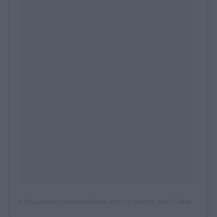
Η δημοσίευση κοινοποιήθηκε από το χρήστη Anthi Fakidari (@anthifakidari)