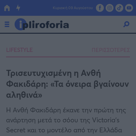
Κυριακή 09 Αυγούστου
Ελλάδα
LIFESTYLE
ΠΕΡΙΣΣΟΤΕΡΕΣ
Οικονομία
Πολιτική
Τρισευτυχισμένη η Ανθή
Φακιδάρη: «Τα όνειρα βγαίνουν
Τράπεζες
αληθινά»
Επιδοτήσεις
Κόσμος
Η Ανθή Φακιδάρη έκανε την πρώτη της
Lifestyle
ΕΣΠΑ
ανάρτηση μετά το σόου της Victoria's
Αθλητικά
Secret και το μοντέλο από την Ελλάδα