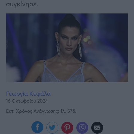
Υγεία
συγκίνησε.
Γυναίκα
Καιρός
Γεωργία Κεφάλα
16 Οκτωβρίου 2024
Εκτ. Χρόνος Ανάγνωσης: 1λ. 57δ.