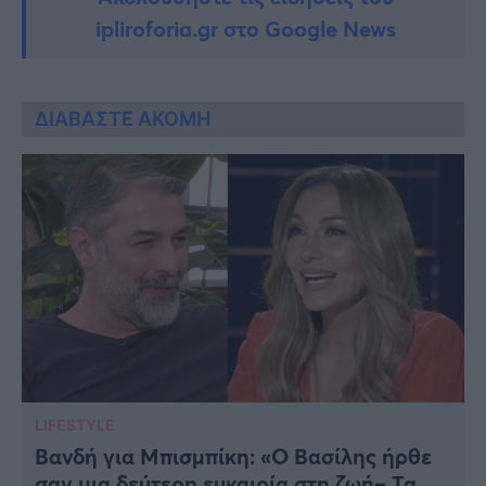
ipliroforia.gr στο Google News
ΔΙΑΒΑΣΤΕ ΑΚΟΜΗ
LIFESTYLE
Βανδή για Μπισμπίκη: «Ο Βασίλης ήρθε
σαν μια δεύτερη ευκαιρία στη ζωή– Τα