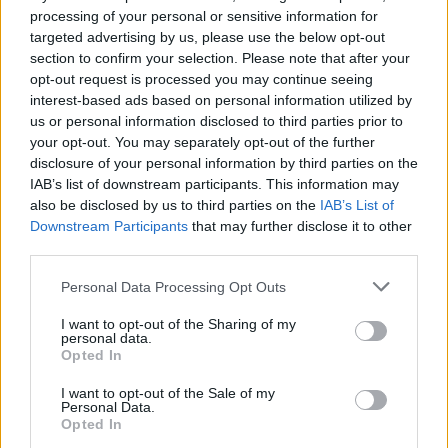
processing of your personal or sensitive information for
targeted advertising by us, please use the below opt-out
section to confirm your selection. Please note that after your
opt-out request is processed you may continue seeing
interest-based ads based on personal information utilized by
us or personal information disclosed to third parties prior to
your opt-out. You may separately opt-out of the further
Όπως χαρακτηριστικά είχε υπογραμμίσει
disclosure of your personal information by third parties on the
«δεν γνωρίζαμε ότι ήταν η Δέσποινα Βανδή
IAB’s list of downstream participants. This information may
also be disclosed by us to third parties on the
IAB’s List of
και ο Βασίλης Μπισμπίκης στο μαγαζί μας.
Downstream Participants
that may further disclose it to other
Προφανώς ήρθαν ινκόγκνιτο. Δεν είχαν
third parties.
κλείσει τραπέζι. Ήρθαν και κάθισαν σε μια
Personal Data Processing Opt Outs
άκρη. Ο Βασίλης Μπισμπίκης έρχεται
I want to opt-out of the Sharing of my
τακτικά. Ε, έφερε και την Δέσποινα Βανδή.
personal data.
Opted In
Τους σέρβιρε ο γιος μου».
I want to opt-out of the Sale of my
Personal Data.
Opted In