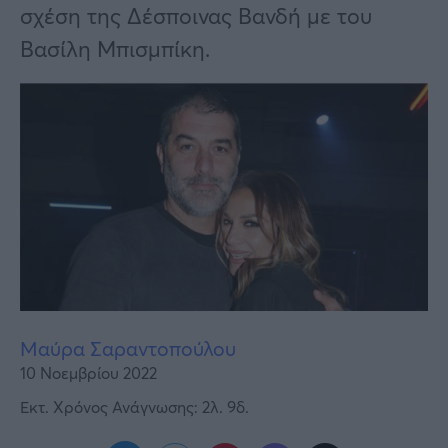
Υγεία
σχέση της Δέσποινας Βανδή με του
Βασίλη Μπισμπίκη.
Γυναίκα
Καιρός
Μαύρα Σαραντοπούλου
10 Νοεμβρίου 2022
Εκτ. Χρόνος Ανάγνωσης: 2λ. 9δ.