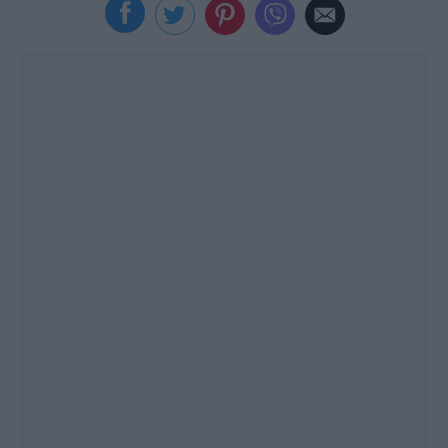
Viral
Κουζίνα
Ζώδια
Pet
Πίστη