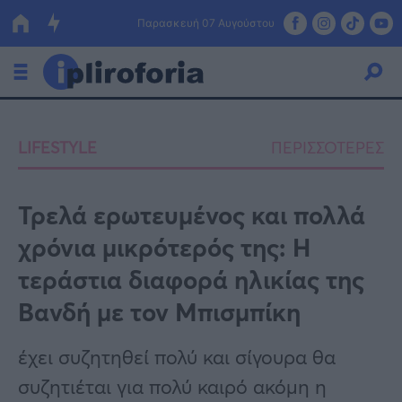
Παρασκευή 07 Αυγούστου
Ελλάδα
LIFESTYLE
ΠΕΡΙΣΣΟΤΕΡΕΣ
Οικονομία
Πολιτική
Τρελά ερωτευμένος και πολλά
χρόνια μικρότερός της: Η
Τράπεζες
τεράστια διαφορά ηλικίας της
Επιδοτήσεις
Κόσμος
Βανδή με τον Μπισμπίκη
Lifestyle
ΕΣΠΑ
έχει συζητηθεί πολύ και σίγουρα θα
Αθλητικά
συζητιέται για πολύ καιρό ακόμη η