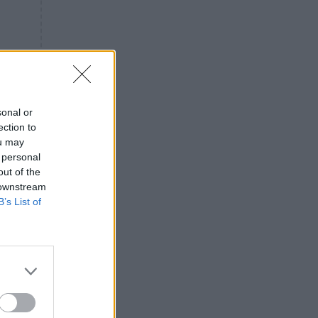
«ενόχληση» με τους πολίτες
για τα Τέμπη- «Αυτή η χώρα
είχε και άλλα δυστυχήματα»
ΠΙΣΤΗ
16:09
Μήτηρ του Ιησού: Προσευχή
στην Παναγία για τις δύσκολες
στιγμές
sonal or
ection to
ΥΓΕΙΑ
15:42
ou may
Συναγερμός στις ευρωπαϊκές
 personal
αγορές: Ανακαλούνται
out of the
πεπόνια και σταφύλια με
 downstream
φυτοφάρμακα
B’s List of
GOSSIP
15:12
Νεφέλη Μεγκ: Το βίντεο για τη
Σίσσυ Χρηστίδου έφερε
αντιδράσεις – «Είμαστε ok με
τα ενέσιμα;»
ρη
ΕΛΛΑΔΑ
14:46