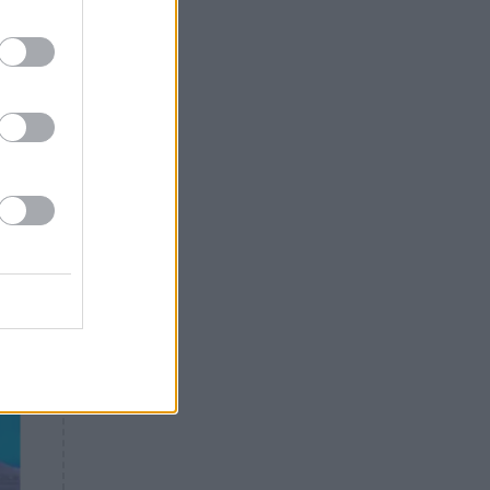
Θλίψη: Έφυγε από τη ζωή
γνωστός Έλληνας ηθοποιός
ρας