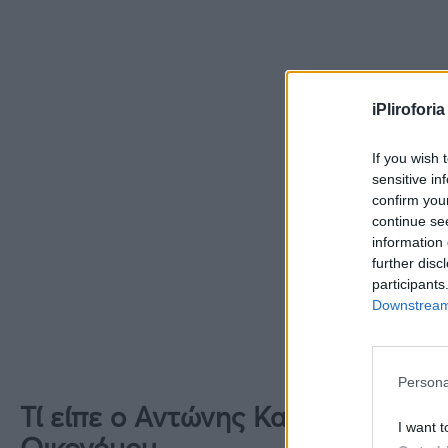
iPliroforia
If you wish 
sensitive in
confirm you
continue se
information 
further disc
participants
Downstream 
Persona
Τί είπε ο Αντώνης Κανάκης για 
I want t
Οικονόμου