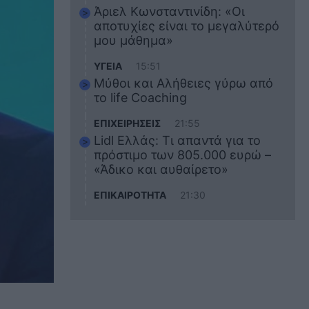
Άριελ Κωνσταντινίδη: «Οι
αποτυχίες είναι το μεγαλύτερό
μου μάθημα»
ΥΓΕΙΑ
15:51
Μύθοι και Αλήθειες γύρω από
το life Coaching
ΕΠΙΧΕΙΡΗΣΕΙΣ
21:55
Lidl Ελλάς: Τι απαντά για το
πρόστιμο των 805.000 ευρώ –
«Άδικο και αυθαίρετο»
ΕΠΙΚΑΙΡΟΤΗΤΑ
21:30
Στο εκπαιδευτικό του ταξίδι
σκοτώθηκε ο 20χρονος
ναυτικός του Blue Star Chios –
Πώς έγινε το τραγικό
δυστύχημα
ΖΩΔΙΑ
21:10
Αυτά τα 3 ζώδια θα πετύχουν