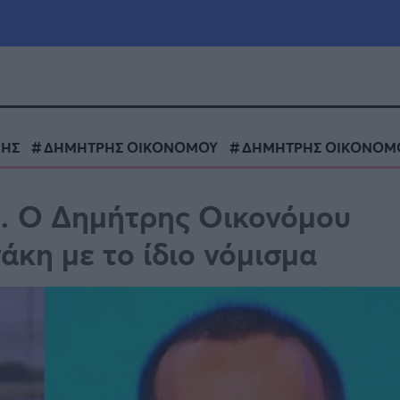
μία
Πολιτική
Τράπεζες
ΚΗΣ
ΔΗΜΗΤΡΗΣ ΟΙΚΟΝΟΜΟΥ
ΔΗΜΗΤΡΗΣ ΟΙΚΟΝΟΜ
Επιδοτήσεις
le
Αθλητικά
ι… Ο Δημήτρης Οικονόμου
ΕΣΠΑ
κη με το ίδιο νόμισμα
α
Καιρός