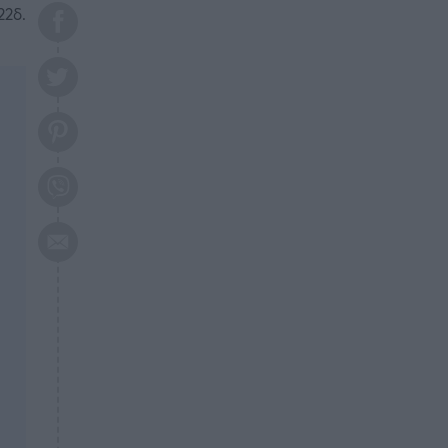
το 2026: Πότε θα έρθει η
22δ.
μεγάλη αλλαγή
ΕΠΙΚΑΙΡΟΤΗΤΑ
20:45
Τραγωδία στη Λάρισα: Νεκρός
50χρονος με αδιανόητο τρόπο
ΥΓΕΙΑ
20:20
Ελάχιστοι τη γνωρίζουν: Η
βιταμίνη που καταπολεμά
κατάθλιψη, κούραση, κόπωση
ΕΠΙΚΑΙΡΟΤΗΤΑ
19:50
ΕΚΤΑΚΤΟ: Σεισμός τώρα στην
Αττική
ΕΠΙΚΑΙΡΟΤΗΤΑ
19:20
«Συναγερμός» τώρα στη
Γλυφάδα
ΕΠΙΚΑΙΡΟΤΗΤΑ
18:45
Θλίψη: Πέθανε πολύτεκνη