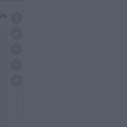
το 2026: Πότε θα έρθει η
μεγάλη αλλαγή
57δ.
ΕΠΙΚΑΙΡΟΤΗΤΑ
20:45
Τραγωδία στη Λάρισα: Νεκρός
50χρονος με αδιανόητο τρόπο
ΥΓΕΙΑ
20:20
Ελάχιστοι τη γνωρίζουν: Η
βιταμίνη που καταπολεμά
κατάθλιψη, κούραση, κόπωση
ΕΠΙΚΑΙΡΟΤΗΤΑ
19:50
ΕΚΤΑΚΤΟ: Σεισμός τώρα στην
Αττική
ΕΠΙΚΑΙΡΟΤΗΤΑ
19:20
«Συναγερμός» τώρα στη
Γλυφάδα
ΕΠΙΚΑΙΡΟΤΗΤΑ
18:45
Θλίψη: Πέθανε πολύτεκνη