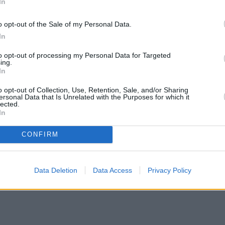
In
 νέα εκπομπή του ANT1 με την Ελίνα Παπίλα και η
o opt-out of the Sale of my Personal Data.
ίνα Χαραλάμπους, αποκάλυψε τους πρώτους
In
ην εκπομπή, αλλά και το πρόσωπο – έκπληξη που 
to opt-out of processing my Personal Data for Targeted
ing.
In
ν εκπομπή της Ελίνας Παπίλα;
o opt-out of Collection, Use, Retention, Sale, and/or Sharing
ersonal Data that Is Unrelated with the Purposes for which it
lected.
κλειδώσει” ο Αντώνης Βλοντάκης και ο Γιώργος
In
ς μάθαμε για ένα πολύ όμορφο αγόρι το οποίο τον
CONFIRM
ε ένα όμορφο κορίτσι. Θα κάνει δοκιμαστικό μέσα
αι είναι ο Αλέξανδρος Πολυχρονιάδης. Ο σύντροφ
Data Deletion
Data Access
Privacy Policy
ιστικά.