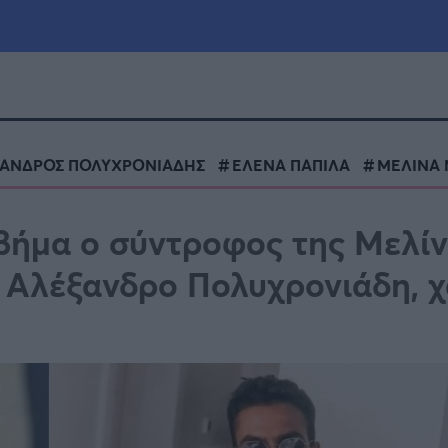
μία
Πολιτική
Τράπεζες
ΑΝΔΡΟΣ ΠΟΛΥΧΡΟΝΙΑΔΗΣ
ΕΛΕΝΑ ΠΑΠΙΛΑ
ΜΕΛΙΝΑ 
Επιδοτήσεις
le
Αθλητικά
 βήμα ο σύντροφος της Μελίν
ΕΣΠΑ
ν Αλέξανδρο Πολυχρονιάδη, 
α
Καιρός