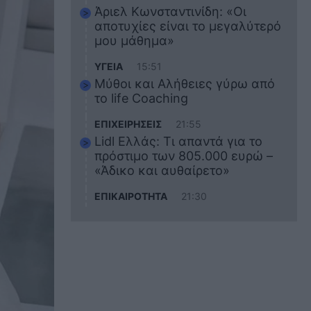
Άριελ Κωνσταντινίδη: «Οι
αποτυχίες είναι το μεγαλύτερό
μου μάθημα»
ΥΓΕΙΑ
15:51
Μύθοι και Αλήθειες γύρω από
το life Coaching
ΕΠΙΧΕΙΡΗΣΕΙΣ
21:55
Lidl Ελλάς: Τι απαντά για το
πρόστιμο των 805.000 ευρώ –
«Άδικο και αυθαίρετο»
ΕΠΙΚΑΙΡΟΤΗΤΑ
21:30
Στο εκπαιδευτικό του ταξίδι
σκοτώθηκε ο 20χρονος
ναυτικός του Blue Star Chios –
Πώς έγινε το τραγικό
δυστύχημα
ΖΩΔΙΑ
21:10
Αυτά τα 3 ζώδια θα πετύχουν