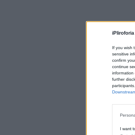
iPliroforia
If you wish 
sensitive in
confirm you
continue se
information 
further disc
participants
Downstream 
Persona
I want t