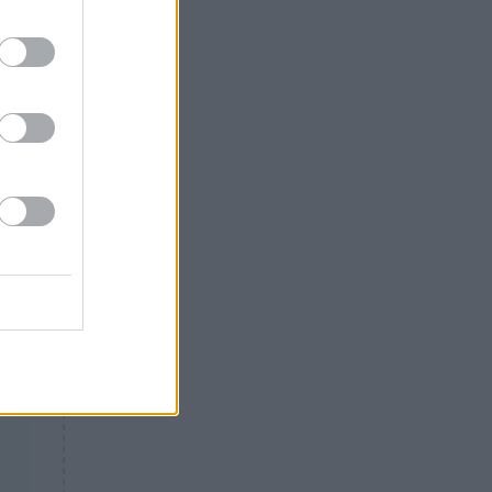
Θλίψη: Έφυγε από τη ζωή
γνωστός Έλληνας ηθοποιός
τις
ος