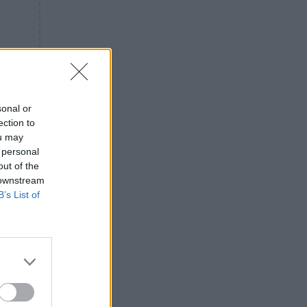
«ενόχληση» με τους πολίτες
για τα Τέμπη- «Αυτή η χώρα
είχε και άλλα δυστυχήματα»
ΠΙΣΤΗ
16:09
Μήτηρ του Ιησού: Προσευχή
στην Παναγία για τις δύσκολες
στιγμές
sonal or
ection to
ΥΓΕΙΑ
15:42
ou may
Συναγερμός στις ευρωπαϊκές
 personal
αγορές: Ανακαλούνται
out of the
πεπόνια και σταφύλια με
 downstream
φυτοφάρμακα
B’s List of
GOSSIP
15:12
Νεφέλη Μεγκ: Το βίντεο για τη
Σίσσυ Χρηστίδου έφερε
αντιδράσεις – «Είμαστε ok με
τα ενέσιμα;»
ΕΛΛΑΔΑ
14:46