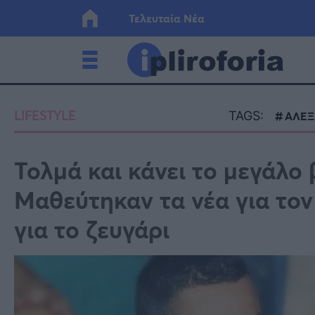
Τελευταία Νέα
Ελλάδα
Οικονο
LIFESTYLE
TAGS:
ΑΛΕΞ
Κόσμος
Lifesty
Τολμά και κάνει το μεγάλο
Μαθεύτηκαν τα νέα για το
Υγεία
Γυναίκ
για το ζευγάρι