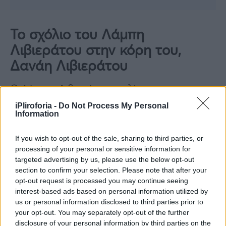
Το σχόλιο του Λάμπη
Λιβιεράτου στην κόρη του,
Δανάη Λιβιεράτου
Ο Λάμπης Λιβιεράτος σχολίασε:
«Εκπληκτική» με την κόρη του να του απαντά
iPliroforia -
Do Not Process My Personal
Information
«Σ’ αγαπώ».
If you wish to opt-out of the sale, sharing to third parties, or
processing of your personal or sensitive information for
targeted advertising by us, please use the below opt-out
section to confirm your selection. Please note that after your
opt-out request is processed you may continue seeing
interest-based ads based on personal information utilized by
us or personal information disclosed to third parties prior to
your opt-out. You may separately opt-out of the further
disclosure of your personal information by third parties on the