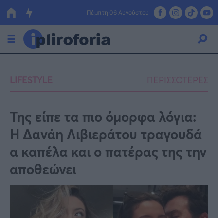
Πέμπτη 06 Αυγούστου
Ελλάδα
LIFESTYLE
ΠΕΡΙΣΣΟΤΕΡΕΣ
Οικονομία
Πολιτική
Της είπε τα πιο όμορφα λόγια:
Η Δανάη Λιβιεράτου τραγουδά
Τράπεζες
α καπέλα και ο πατέρας της την
Επιδοτήσεις
Κόσμος
αποθεώνει
Lifestyle
ΕΣΠΑ
Αθλητικά