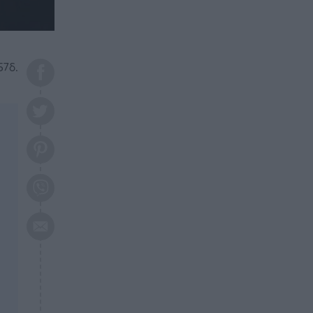
το 2026: Πότε θα έρθει η
μεγάλη αλλαγή
ΕΠΙΚΑΙΡΟΤΗΤΑ
20:45
Τραγωδία στη Λάρισα: Νεκρός
57δ.
50χρονος με αδιανόητο τρόπο
ΥΓΕΙΑ
20:20
Ελάχιστοι τη γνωρίζουν: Η
βιταμίνη που καταπολεμά
κατάθλιψη, κούραση, κόπωση
ΕΠΙΚΑΙΡΟΤΗΤΑ
19:50
ΕΚΤΑΚΤΟ: Σεισμός τώρα στην
Αττική
ΕΠΙΚΑΙΡΟΤΗΤΑ
19:20
«Συναγερμός» τώρα στη
Γλυφάδα
ΕΠΙΚΑΙΡΟΤΗΤΑ
18:45
Θλίψη: Πέθανε πολύτεκνη