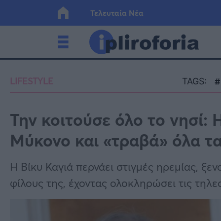
Τελευταία Νέα
Ελλάδα
Οικονο
LIFESTYLE
TAGS:
Κόσμος
Lifesty
Την κοιτούσε όλο το νησί: 
Μύκονο και «τραβά» όλα τ
Υγεία
Γυναίκ
Η Βίκυ Καγιά περνάει στιγμές ηρεμίας, ξεν
φίλους της, έχοντας ολοκληρώσει τις τηλε