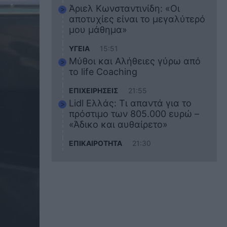
Άριελ Κωνσταντινίδη: «Οι
αποτυχίες είναι το μεγαλύτερό
μου μάθημα»
ΥΓΕΙΑ
15:51
Μύθοι και Αλήθειες γύρω από
το life Coaching
ΕΠΙΧΕΙΡΗΣΕΙΣ
21:55
Lidl Ελλάς: Τι απαντά για το
πρόστιμο των 805.000 ευρώ –
«Άδικο και αυθαίρετο»
ΕΠΙΚΑΙΡΟΤΗΤΑ
21:30
Στο εκπαιδευτικό του ταξίδι
σκοτώθηκε ο 20χρονος
ναυτικός του Blue Star Chios –
Πώς έγινε το τραγικό
δυστύχημα
ΖΩΔΙΑ
21:10
Αυτά τα 3 ζώδια θα πετύχουν