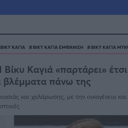
μία
Πολιτική
Τράπεζες
ΒΙΚΥ ΚΑΓΙΑ
ΒΙΚΥ ΚΑΓΙΑ ΕΜΦΑΝΙΣΗ
ΒΙΚΥ ΚΑΓΙΑ ΜΥ
Επιδοτήσεις
le
Αθλητικά
Η Βίκυ Καγιά «παρτάρει» έτσι
ΕΣΠΑ
α βλέμματα πάνω της
α
Καιρός
οιασιάς και χαλάρωσης, με την οικογένεια και
οπτικές