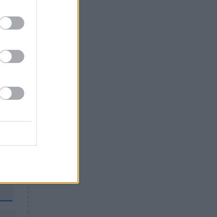
Θλίψη: Έφυγε από τη ζωή
γνωστός Έλληνας ηθοποιός
ά