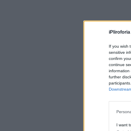
iPliroforia
If you wish 
sensitive in
confirm you
continue se
information 
further disc
participants
Downstream 
Persona
I want t