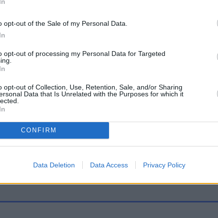
In
ψυχή της
o opt-out of the Sale of my Personal Data.
ας ταξίδεψε στη Μύκονο και ανάρτησε ένα βίντεο
In
 στο οποίο χορεύει και διασκεδάζει με την καρδι
to opt-out of processing my Personal Data for Targeted
ing.
In
o opt-out of Collection, Use, Retention, Sale, and/or Sharing
ersonal Data that Is Unrelated with the Purposes for which it
lected.
In
ια»
CONFIRM
Data Deletion
Data Access
Privacy Policy
πει ποιος είσαι»