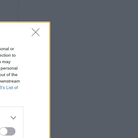
«ενόχληση» με τους πολίτες
για τα Τέμπη- «Αυτή η χώρα
είχε και άλλα δυστυχήματα»
ΠΙΣΤΗ
16:09
Μήτηρ του Ιησού: Προσευχή
στην Παναγία για τις δύσκολες
στιγμές
sonal or
ection to
ΥΓΕΙΑ
15:42
ou may
Συναγερμός στις ευρωπαϊκές
 personal
αγορές: Ανακαλούνται
out of the
πεπόνια και σταφύλια με
 downstream
φυτοφάρμακα
B’s List of
GOSSIP
15:12
Νεφέλη Μεγκ: Το βίντεο για τη
Σίσσυ Χρηστίδου έφερε
αντιδράσεις – «Είμαστε ok με
τα ενέσιμα;»
ΕΛΛΑΔΑ
14:46