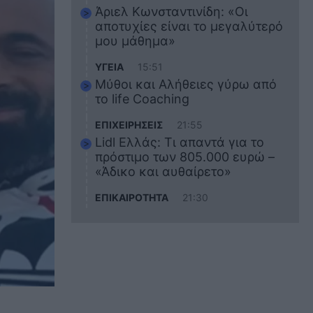
Άριελ Κωνσταντινίδη: «Οι
αποτυχίες είναι το μεγαλύτερό
μου μάθημα»
ΥΓΕΙΑ
15:51
Μύθοι και Αλήθειες γύρω από
το life Coaching
ΕΠΙΧΕΙΡΗΣΕΙΣ
21:55
Lidl Ελλάς: Τι απαντά για το
πρόστιμο των 805.000 ευρώ –
«Άδικο και αυθαίρετο»
ΕΠΙΚΑΙΡΟΤΗΤΑ
21:30
Στο εκπαιδευτικό του ταξίδι
σκοτώθηκε ο 20χρονος
ναυτικός του Blue Star Chios –
Πώς έγινε το τραγικό
δυστύχημα
ΖΩΔΙΑ
21:10
Αυτά τα 3 ζώδια θα πετύχουν