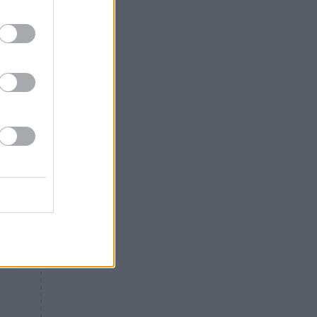
το
Θλίψη: Έφυγε από τη ζωή
γνωστός Έλληνας ηθοποιός
 το
ι
κε