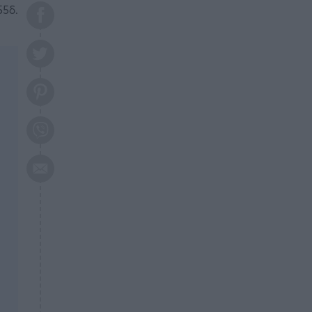
το 2026: Πότε θα έρθει η
55δ.
μεγάλη αλλαγή
ΕΠΙΚΑΙΡΟΤΗΤΑ
20:45
Τραγωδία στη Λάρισα: Νεκρός
50χρονος με αδιανόητο τρόπο
ΥΓΕΙΑ
20:20
Ελάχιστοι τη γνωρίζουν: Η
βιταμίνη που καταπολεμά
κατάθλιψη, κούραση, κόπωση
ΕΠΙΚΑΙΡΟΤΗΤΑ
19:50
ΕΚΤΑΚΤΟ: Σεισμός τώρα στην
Αττική
ΕΠΙΚΑΙΡΟΤΗΤΑ
19:20
«Συναγερμός» τώρα στη
Γλυφάδα
ΕΠΙΚΑΙΡΟΤΗΤΑ
18:45
Θλίψη: Πέθανε πολύτεκνη