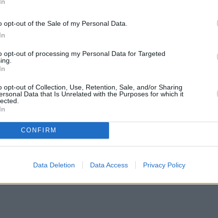
In
αι, να δημιουργείται, δεν το αγκαλιάζουν και δεν 
ο μου μέλημα και το έλεγα και στον Μάριο, είναι να
o opt-out of the Sale of my Personal Data.
εις κάτι και είναι αληθινό και από μέσα σου, είσα
In
ε η Καρολίνα Καλύβα σε απόσπασμα που προβλήθη
to opt-out of processing my Personal Data for Targeted
ing.
In
o opt-out of Collection, Use, Retention, Sale, and/or Sharing
ersonal Data that Is Unrelated with the Purposes for which it
lected.
In
CONFIRM
Data Deletion
Data Access
Privacy Policy