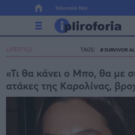
Τελευταία Νέα
Ελλάδα
Οικονο
LIFESTYLE
TAGS:
SURVIVOR AL
Κόσμος
Lifesty
«Τι θα κάνει ο Μπο, θα με 
ατάκες της Καρολίνας, βρο
Υγεία
Γυναίκ