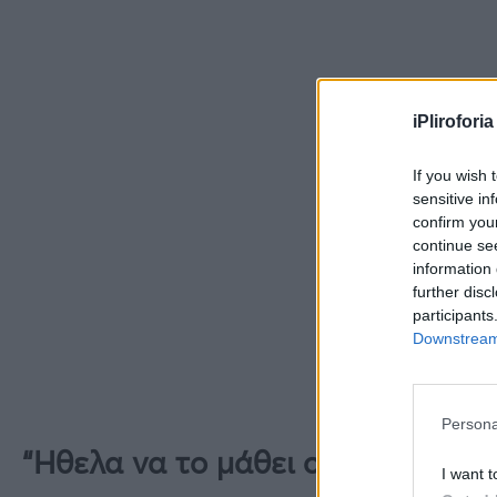
iPliroforia
If you wish 
sensitive in
confirm you
continue se
information 
further disc
participants
Downstream 
Persona
“Ηθελα να το μάθει ο Μπο”, λέει
I want t