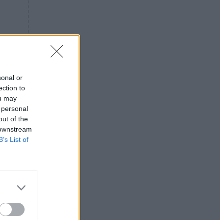
«ενόχληση» με τους πολίτες
για τα Τέμπη- «Αυτή η χώρα
είχε και άλλα δυστυχήματα»
ΠΙΣΤΗ
16:09
Μήτηρ του Ιησού: Προσευχή
στην Παναγία για τις δύσκολες
στιγμές
sonal or
ection to
ΥΓΕΙΑ
15:42
ou may
Συναγερμός στις ευρωπαϊκές
 personal
αγορές: Ανακαλούνται
out of the
πεπόνια και σταφύλια με
 downstream
φυτοφάρμακα
B’s List of
GOSSIP
15:12
Νεφέλη Μεγκ: Το βίντεο για τη
Σίσσυ Χρηστίδου έφερε
αντιδράσεις – «Είμαστε ok με
τα ενέσιμα;»
ΕΛΛΑΔΑ
14:46