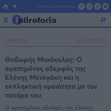
Παρασκευή 07 Αυγούστου
Ελλάδα
LIFESTYLE
ΠΕΡΙΣΣΟΤΕΡΕΣ
Οικονομία
Πολιτική
Θοδωρής Μισόκαλος: Ο
αγαπημένος αδερφός της
Τράπεζες
Ελένης Μενεγάκη και η
Επιδοτήσεις
Κόσμος
εκπληκτική ομοιότητα με τον
Lifestyle
ΕΣΠΑ
πατέρα του
Αθλητικά
Ο αγαπημένος αδελφός της Ελένης