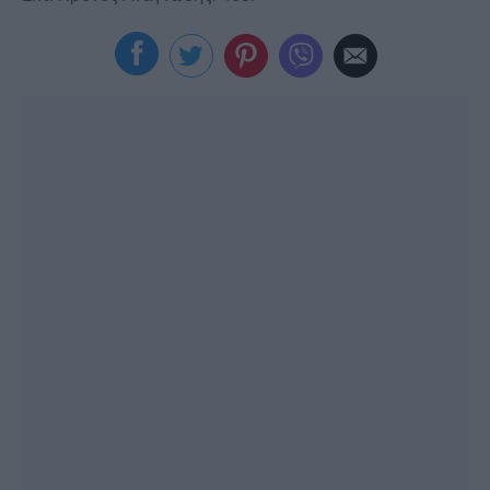
Viral
Κουζίνα
Ζώδια
Pet
Πίστη