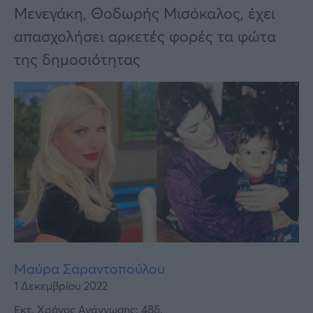
Υγεία
Μενεγάκη, Θοδωρής Μισόκαλος, έχει
Γυναίκα
απασχολήσει αρκετές φορές τα φώτα
της δημοσιότητας
Καιρός
Μαύρα Σαραντοπούλου
1 Δεκεμβρίου 2022
Εκτ. Χρόνος Ανάγνωσης: 48δ.