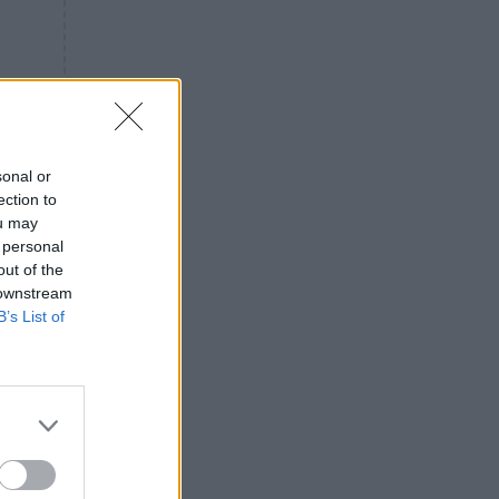
«ενόχληση» με τους πολίτες
για τα Τέμπη- «Αυτή η χώρα
είχε και άλλα δυστυχήματα»
ΠΙΣΤΗ
16:09
Μήτηρ του Ιησού: Προσευχή
στην Παναγία για τις δύσκολες
στιγμές
sonal or
ection to
ΥΓΕΙΑ
15:42
ou may
Συναγερμός στις ευρωπαϊκές
 personal
αγορές: Ανακαλούνται
out of the
πεπόνια και σταφύλια με
 downstream
φυτοφάρμακα
B’s List of
GOSSIP
15:12
Νεφέλη Μεγκ: Το βίντεο για τη
Σίσσυ Χρηστίδου έφερε
αντιδράσεις – «Είμαστε ok με
τα ενέσιμα;»
εις
ΕΛΛΑΔΑ
14:46