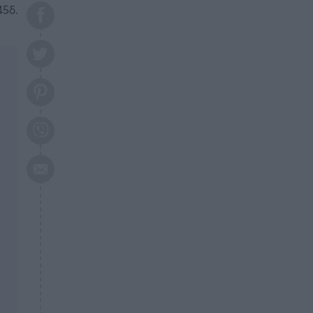
το 2026: Πότε θα έρθει η
45δ.
μεγάλη αλλαγή
ΕΠΙΚΑΙΡΟΤΗΤΑ
20:45
Τραγωδία στη Λάρισα: Νεκρός
50χρονος με αδιανόητο τρόπο
ΥΓΕΙΑ
20:20
Ελάχιστοι τη γνωρίζουν: Η
βιταμίνη που καταπολεμά
κατάθλιψη, κούραση, κόπωση
ΕΠΙΚΑΙΡΟΤΗΤΑ
19:50
ΕΚΤΑΚΤΟ: Σεισμός τώρα στην
Αττική
ΕΠΙΚΑΙΡΟΤΗΤΑ
19:20
«Συναγερμός» τώρα στη
Γλυφάδα
ΕΠΙΚΑΙΡΟΤΗΤΑ
18:45
Θλίψη: Πέθανε πολύτεκνη