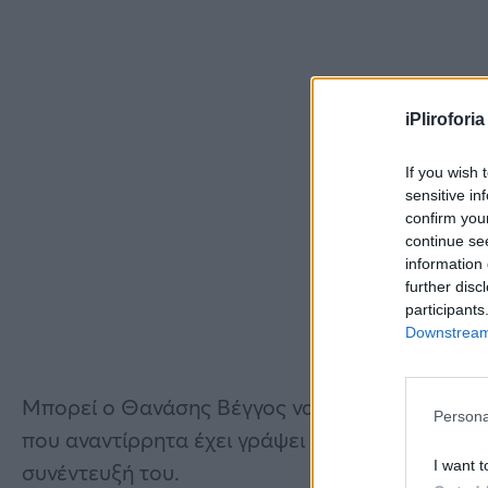
iPliroforia
If you wish 
sensitive in
confirm you
continue se
information 
further disc
participants
Downstream 
Μπορεί ο Θανάσης Βέγγος να υπήρξε ένας από
Persona
που αναντίρρητα έχει γράψει «ιστορία» στον Ε
I want t
συνέντευξή του.