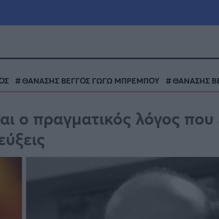
μία
Πολιτική
Τράπεζες
ΟΣ
ΘΑΝΑΣΗΣ ΒΕΓΓΟΣ ΓΩΓΩ ΜΠΡΕΜΠΟΥ
ΘΑΝΑΣΗΣ Β
Επιδοτήσεις
le
Αθλητικά
αι ο πραγματικός λόγος που 
ΕΣΠΑ
εύξεις
α
Καιρός