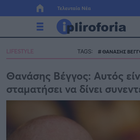
Τελευταία Νέα
Ελλάδα
Οικονο
LIFESTYLE
TAGS:
ΘΑΝΑΣΗΣ ΒΕΓΓ
Κόσμος
Lifesty
Θανάσης Βέγγος: Αυτός είν
σταματήσει να δίνει συνεντ
Υγεία
Γυναίκ