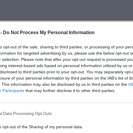
 -
Do Not Process My Personal Information
to opt-out of the sale, sharing to third parties, or processing of your per
formation for targeted advertising by us, please use the below opt-out s
r selection. Please note that after your opt-out request is processed y
eing interest-based ads based on personal information utilized by us or
disclosed to third parties prior to your opt-out. You may separately opt-
losure of your personal information by third parties on the IAB’s list of
. This information may also be disclosed by us to third parties on the
IA
Participants
that may further disclose it to other third parties.
 τους κορυφαίους Έλληνες ηθοποιούς με πορεία
l Data Processing Opt Outs
λληνικό κινηματογράφο, ωστόσο σπάνια θα διαβάσ
o opt-out of the Sharing of my personal data.