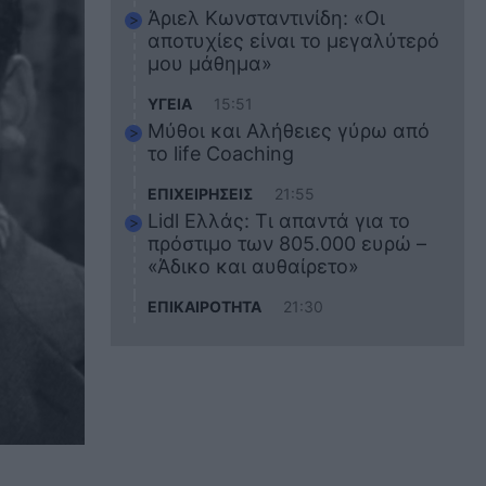
Άριελ Κωνσταντινίδη: «Οι
αποτυχίες είναι το μεγαλύτερό
μου μάθημα»
ΥΓΕΙΑ
15:51
Μύθοι και Αλήθειες γύρω από
το life Coaching
ΕΠΙΧΕΙΡΗΣΕΙΣ
21:55
Lidl Ελλάς: Τι απαντά για το
πρόστιμο των 805.000 ευρώ –
«Άδικο και αυθαίρετο»
ΕΠΙΚΑΙΡΟΤΗΤΑ
21:30
Στο εκπαιδευτικό του ταξίδι
σκοτώθηκε ο 20χρονος
ναυτικός του Blue Star Chios –
Πώς έγινε το τραγικό
δυστύχημα
ΖΩΔΙΑ
21:10
Αυτά τα 3 ζώδια θα πετύχουν