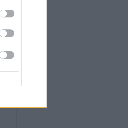
Θλίψη: Έφυγε από τη ζωή
γνωστός Έλληνας ηθοποιός