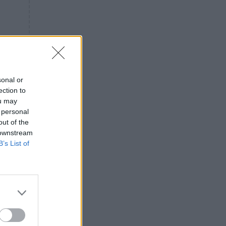
«ενόχληση» με τους πολίτες
για τα Τέμπη- «Αυτή η χώρα
είχε και άλλα δυστυχήματα»
ΠΙΣΤΗ
16:09
Μήτηρ του Ιησού: Προσευχή
στην Παναγία για τις δύσκολες
στιγμές
sonal or
ection to
ΥΓΕΙΑ
15:42
ou may
Συναγερμός στις ευρωπαϊκές
 personal
αγορές: Ανακαλούνται
out of the
πεπόνια και σταφύλια με
 downstream
φυτοφάρμακα
B’s List of
GOSSIP
15:12
Νεφέλη Μεγκ: Το βίντεο για τη
Σίσσυ Χρηστίδου έφερε
αντιδράσεις – «Είμαστε ok με
τα ενέσιμα;»
αι
ΕΛΛΑΔΑ
14:46