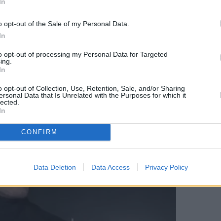
In
χέση τους, ο πρώην σύζυγος της Σταυρούλας
o opt-out of the Sale of my Personal Data.
με καμία επικοινωνία τίποτα. Μου το μετέφεραν α
In
ε αυτό. Δεν υπάρχει κανένα τρίτο πρόσωπο και θ
to opt-out of processing my Personal Data for Targeted
ing.
In
o opt-out of Collection, Use, Retention, Sale, and/or Sharing
ersonal Data that Is Unrelated with the Purposes for which it
lected.
In
CONFIRM
Data Deletion
Data Access
Privacy Policy