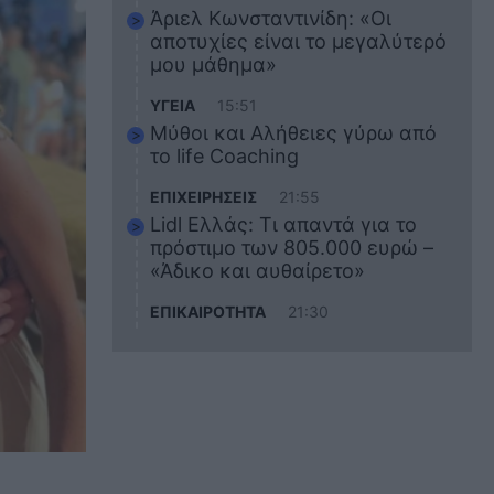
Άριελ Κωνσταντινίδη: «Οι
αποτυχίες είναι το μεγαλύτερό
μου μάθημα»
ΥΓΕΙΑ
15:51
Μύθοι και Αλήθειες γύρω από
το life Coaching
ΕΠΙΧΕΙΡΗΣΕΙΣ
21:55
Lidl Ελλάς: Τι απαντά για το
πρόστιμο των 805.000 ευρώ –
«Άδικο και αυθαίρετο»
ΕΠΙΚΑΙΡΟΤΗΤΑ
21:30
Στο εκπαιδευτικό του ταξίδι
σκοτώθηκε ο 20χρονος
ναυτικός του Blue Star Chios –
Πώς έγινε το τραγικό
δυστύχημα
ΖΩΔΙΑ
21:10
Αυτά τα 3 ζώδια θα πετύχουν