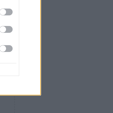
Θλίψη: Έφυγε από τη ζωή
γνωστός Έλληνας ηθοποιός
υτό
α