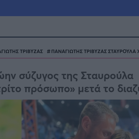
μία
Πολιτική
Τράπεζες
ΓΙΩΤΗΣ ΤΡΙΒΥΖΑΣ
ΠΑΝΑΓΙΩΤΗΣ ΤΡΙΒΥΖΑΣ ΣΤΑΥΡΟΥΛΑ 
Επιδοτήσεις
le
Αθλητικά
ρώην σύζυγος της Σταυρούλα
ΕΣΠΑ
«τρίτο πρόσωπο» μετά το διαζ
α
Καιρός