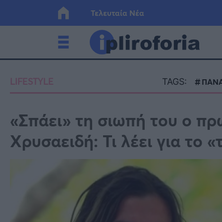
Τελευταία Νέα
Ελλάδα
Οικονο
LIFESTYLE
TAGS:
ΠΑΝΑ
Κόσμος
Lifesty
«Σπάει» τη σιωπή του ο π
Χρυσαειδή: Τι λέει για το 
Υγεία
Γυναίκ