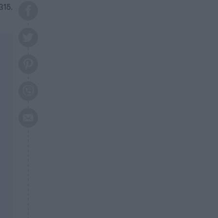
το 2026: Πότε θα έρθει η
31δ.
μεγάλη αλλαγή
ΕΠΙΚΑΙΡΟΤΗΤΑ
20:45
Τραγωδία στη Λάρισα: Νεκρός
50χρονος με αδιανόητο τρόπο
ΥΓΕΙΑ
20:20
Ελάχιστοι τη γνωρίζουν: Η
βιταμίνη που καταπολεμά
κατάθλιψη, κούραση, κόπωση
ΕΠΙΚΑΙΡΟΤΗΤΑ
19:50
ΕΚΤΑΚΤΟ: Σεισμός τώρα στην
Αττική
ΕΠΙΚΑΙΡΟΤΗΤΑ
19:20
«Συναγερμός» τώρα στη
Γλυφάδα
ΕΠΙΚΑΙΡΟΤΗΤΑ
18:45
Θλίψη: Πέθανε πολύτεκνη