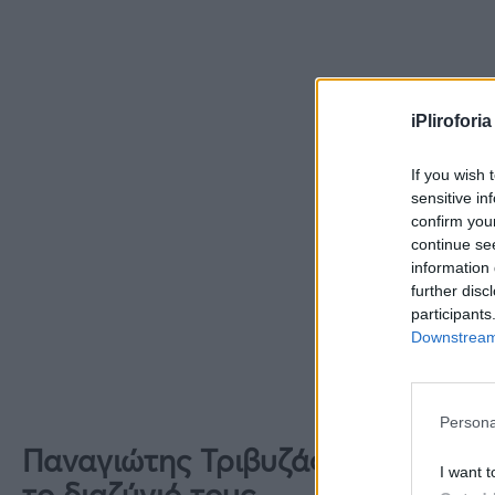
iPliroforia
If you wish 
sensitive in
confirm you
continue se
information 
further disc
participants
Downstream 
Persona
Παναγιώτης Τριβυζάς: Όσα ανέφε
I want t
το διαζύγιό τους