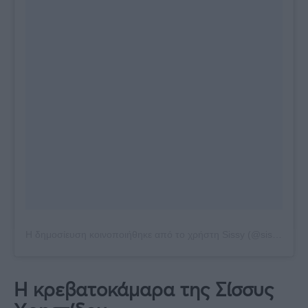
Η δημοσίευση κοινοποιήθηκε από το χρήστη Sissy (@sissychristidou)
Η κρεβατοκάμαρα της Σίσσυς