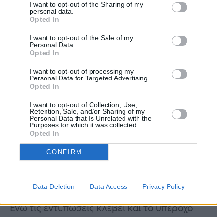
I want to opt-out of the Sharing of my
personal data.
Opted In
I want to opt-out of the Sale of my
Personal Data.
Opted In
I want to opt-out of processing my
Personal Data for Targeted Advertising.
Opted In
I want to opt-out of Collection, Use,
Retention, Sale, and/or Sharing of my
Personal Data that Is Unrelated with the
Purposes for which it was collected.
Η δημοσίευση κοινοποιήθηκε από το χρήστη Sissy (@sissychristidou)
Opted In
CONFIRM
Η Σίσσυ Χρηστίδου και το
επιβλητικό της βεστιάριο
Data Deletion
Data Access
Privacy Policy
Ενώ τις εντυπώσεις κλέβει και το υπέροχο