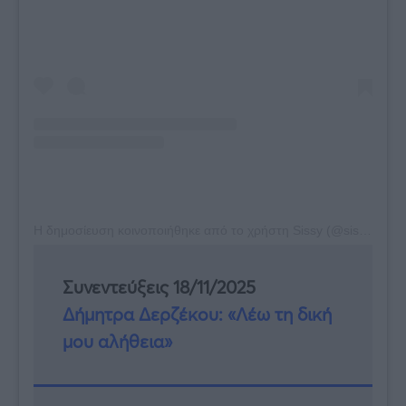
Η δημοσίευση κοινοποιήθηκε από το χρήστη Sissy (@sissychristidou)
Συνεντεύξεις 18/11/2025
Δήμητρα Δερζέκου: «Λέω τη δική
μου αλήθεια»