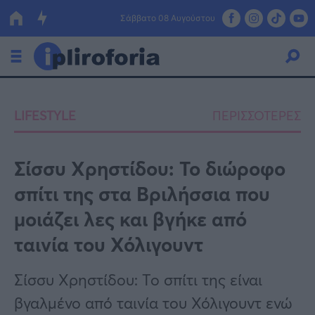
Σάββατο 08 Αυγούστου
Ελλάδα
LIFESTYLE
ΠΕΡΙΣΣΟΤΕΡΕΣ
Οικονομία
Πολιτική
Σίσσυ Χρηστίδου: Το διώροφο
σπίτι της στα Βριλήσσια που
Τράπεζες
μοιάζει λες και βγήκε από
Επιδοτήσεις
Κόσμος
ταινία του Χόλιγουντ
Lifestyle
ΕΣΠΑ
Σίσσυ Χρηστίδου: Το σπίτι της είναι
Αθλητικά
βγαλμένο από ταινία του Χόλιγουντ ενώ