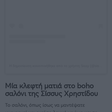
Η δημοσίευση κοινοποιήθηκε από το χρήστη Sissy (@sissychristidou)
Μία κλεφτή ματιά στο boho
σαλόνι της Σίσσυς Χρηστίδου
Το σαλόνι, όπως ίσως να μαντέψατε