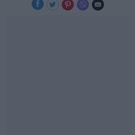
Viral
Κουζίνα
Ζώδια
Pet
Πίστη