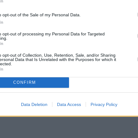
In
o opt-out of the Sale of my Personal Data.
In
ή του ζωή μακριά από τα φώτα της δημοσιότητας,
 συχνά μοιράζεται στιγμές τους στον προσωπικό 
to opt-out of processing my Personal Data for Targeted
ing.
In
o opt-out of Collection, Use, Retention, Sale, and/or Sharing
ας στο εξοχικό τους στην Τήνο
ersonal Data that Is Unrelated with the Purposes for which it
lected.
In
ο ηθοποιός με τα δύο δίδυμα παιδιά τους, βρίσκον
CONFIRM
ινότητά τους, φαίνεται το ονειρεμένο εξοχικό στο
οχη αισθητική.
Data Deletion
Data Access
Privacy Policy