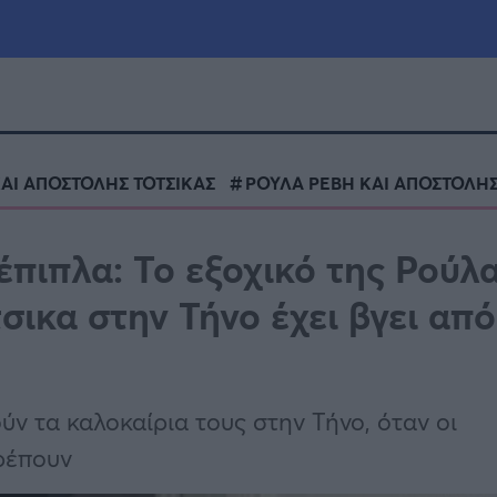
μία
Πολιτική
Τράπεζες
ΑΙ ΑΠΟΣΤΟΛΗΣ ΤΟΤΣΙΚΑΣ
ΡΟΥΛΑ ΡΕΒΗ ΚΑΙ ΑΠΟΣΤΟΛΗΣ
Επιδοτήσεις
le
Αθλητικά
έπιπλα: Το εξοχικό της Ρούλ
ΕΣΠΑ
σικα στην Τήνο έχει βγει από
α
Καιρός
ν τα καλοκαίρια τους στην Τήνο, όταν οι
ρέπουν