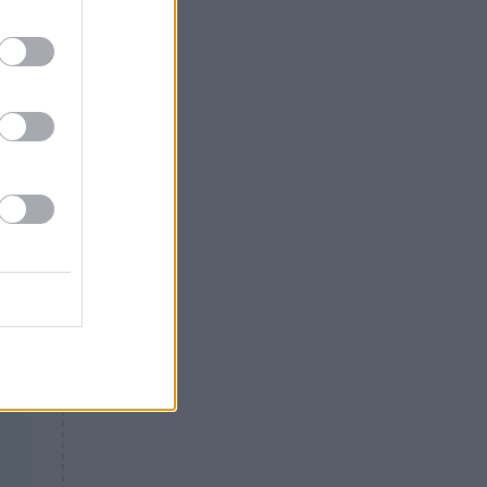
Θλίψη: Έφυγε από τη ζωή
γνωστός Έλληνας ηθοποιός
της
ται