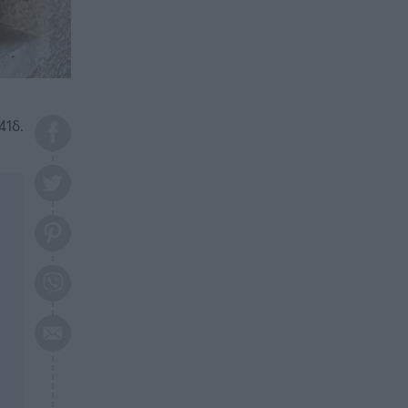
το 2026: Πότε θα έρθει η
μεγάλη αλλαγή
ΕΠΙΚΑΙΡΟΤΗΤΑ
20:45
Τραγωδία στη Λάρισα: Νεκρός
50χρονος με αδιανόητο τρόπο
41δ.
ΥΓΕΙΑ
20:20
Ελάχιστοι τη γνωρίζουν: Η
βιταμίνη που καταπολεμά
κατάθλιψη, κούραση, κόπωση
ΕΠΙΚΑΙΡΟΤΗΤΑ
19:50
ΕΚΤΑΚΤΟ: Σεισμός τώρα στην
Αττική
ΕΠΙΚΑΙΡΟΤΗΤΑ
19:20
«Συναγερμός» τώρα στη
Γλυφάδα
ΕΠΙΚΑΙΡΟΤΗΤΑ
18:45
Θλίψη: Πέθανε πολύτεκνη