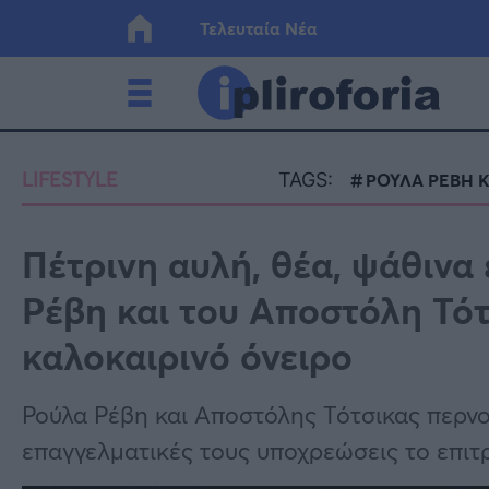
Τελευταία Νέα
Ελλάδα
Οικονο
LIFESTYLE
TAGS:
ΡΟΥΛΑ ΡΕΒΗ Κ
Κόσμος
Lifesty
Πέτρινη αυλή, θέα, ψάθινα 
Ρέβη και του Αποστόλη Τότ
Υγεία
Γυναίκ
καλοκαιρινό όνειρο
Ρούλα Ρέβη και Αποστόλης Τότσικας περνού
επαγγελματικές τους υποχρεώσεις το επιτ