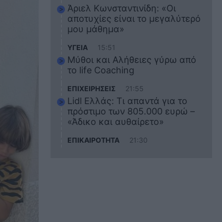
Άριελ Κωνσταντινίδη: «Οι
αποτυχίες είναι το μεγαλύτερό
μου μάθημα»
ΥΓΕΙΑ
15:51
Μύθοι και Αλήθειες γύρω από
το life Coaching
ΕΠΙΧΕΙΡΗΣΕΙΣ
21:55
Lidl Ελλάς: Τι απαντά για το
πρόστιμο των 805.000 ευρώ –
«Άδικο και αυθαίρετο»
ΕΠΙΚΑΙΡΟΤΗΤΑ
21:30
Στο εκπαιδευτικό του ταξίδι
σκοτώθηκε ο 20χρονος
ναυτικός του Blue Star Chios –
Πώς έγινε το τραγικό
δυστύχημα
ΖΩΔΙΑ
21:10
Αυτά τα 3 ζώδια θα πετύχουν