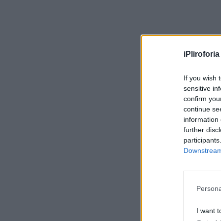
iPliroforia
If you wish 
sensitive in
confirm you
continue se
information 
further disc
participants
Downstream 
Persona
I want t