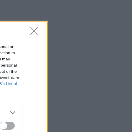
«ενόχληση» με τους πολίτες
για τα Τέμπη- «Αυτή η χώρα
είχε και άλλα δυστυχήματα»
ΠΙΣΤΗ
16:09
Μήτηρ του Ιησού: Προσευχή
στην Παναγία για τις δύσκολες
στιγμές
sonal or
ection to
ΥΓΕΙΑ
15:42
ou may
Συναγερμός στις ευρωπαϊκές
 personal
αγορές: Ανακαλούνται
out of the
πεπόνια και σταφύλια με
 downstream
φυτοφάρμακα
B’s List of
GOSSIP
15:12
Νεφέλη Μεγκ: Το βίντεο για τη
Σίσσυ Χρηστίδου έφερε
αντιδράσεις – «Είμαστε ok με
τα ενέσιμα;»
ΕΛΛΑΔΑ
14:46