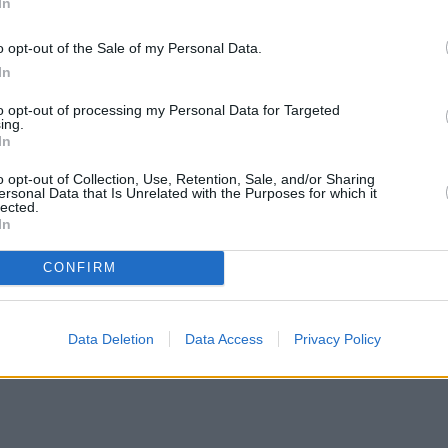
In
άτες έχουν αναρωτηθεί και μιλήσει για την απόφα
ς, σε συνέντευξη που παραχώρησε στην εφημερί
o opt-out of the Sale of my Personal Data.
συζήτησε για την επιλογή του
Νότη Σφακιανάκη
ν
In
από τους πάντες. Μάλιστα, ο Αντύπας αποκαλύπτε
to opt-out of processing my Personal Data for Targeted
ing.
Σφακιανάκη,
αλλά δεν τα κατάφερε, καθώς κανείς
In
o opt-out of Collection, Use, Retention, Sale, and/or Sharing
ersonal Data that Is Unrelated with the Purposes for which it
lected.
In
CONFIRM
Data Deletion
Data Access
Privacy Policy