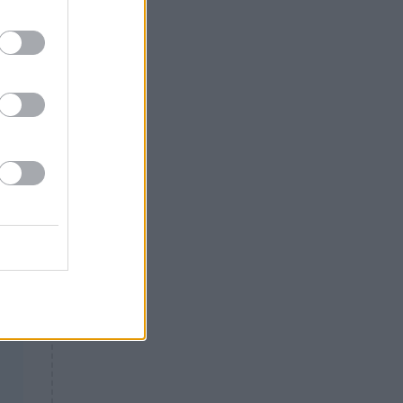
σή
Θλίψη: Έφυγε από τη ζωή
γνωστός Έλληνας ηθοποιός
δα
α
ι