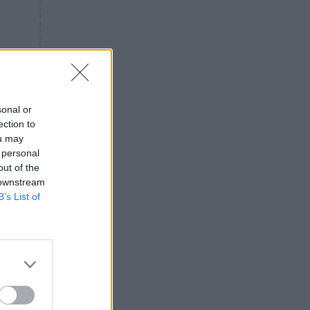
«ενόχληση» με τους πολίτες
για τα Τέμπη- «Αυτή η χώρα
είχε και άλλα δυστυχήματα»
ΠΙΣΤΗ
16:09
Μήτηρ του Ιησού: Προσευχή
στην Παναγία για τις δύσκολες
στιγμές
sonal or
ection to
ΥΓΕΙΑ
15:42
ou may
Συναγερμός στις ευρωπαϊκές
 personal
αγορές: Ανακαλούνται
out of the
πεπόνια και σταφύλια με
 downstream
φυτοφάρμακα
B’s List of
GOSSIP
15:12
Νεφέλη Μεγκ: Το βίντεο για τη
Σίσσυ Χρηστίδου έφερε
αντιδράσεις – «Είμαστε ok με
τα ενέσιμα;»
ΕΛΛΑΔΑ
14:46