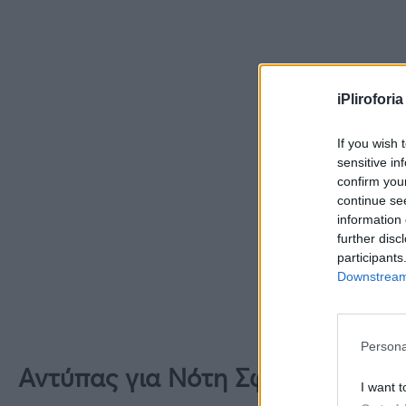
iPliroforia
If you wish 
sensitive in
confirm you
continue se
information 
further disc
participants
Downstream 
Persona
Αντύπας για Νότη Σφακιανάκη
I want t