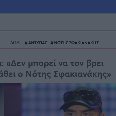
μία
Πολιτική
Τράπεζες
TAGS:
ΑΝΤΥΠΑΣ
ΝΟΤΗΣ ΣΦΑΚΙΑΝΑΚΗΣ
Επιδοτήσεις
le
Αθλητικά
 «Δεν μπορεί να τον βρει
ΕΣΠΑ
 πάθει ο Νότης Σφακιανάκης»
α
Καιρός