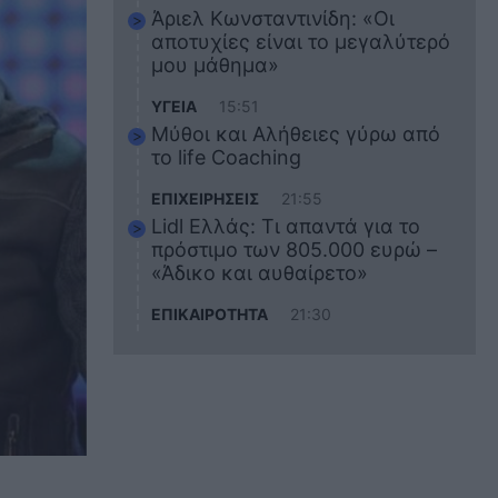
Άριελ Κωνσταντινίδη: «Οι
αποτυχίες είναι το μεγαλύτερό
μου μάθημα»
ΥΓΕΙΑ
15:51
Μύθοι και Αλήθειες γύρω από
το life Coaching
ΕΠΙΧΕΙΡΗΣΕΙΣ
21:55
Lidl Ελλάς: Τι απαντά για το
πρόστιμο των 805.000 ευρώ –
«Άδικο και αυθαίρετο»
ΕΠΙΚΑΙΡΟΤΗΤΑ
21:30
Στο εκπαιδευτικό του ταξίδι
σκοτώθηκε ο 20χρονος
ναυτικός του Blue Star Chios –
Πώς έγινε το τραγικό
δυστύχημα
ΖΩΔΙΑ
21:10
Αυτά τα 3 ζώδια θα πετύχουν