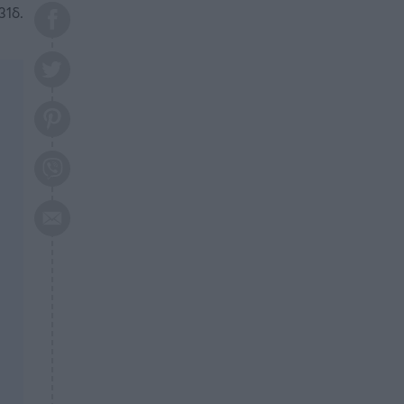
το 2026: Πότε θα έρθει η
31δ.
μεγάλη αλλαγή
ΕΠΙΚΑΙΡΟΤΗΤΑ
20:45
Τραγωδία στη Λάρισα: Νεκρός
50χρονος με αδιανόητο τρόπο
ΥΓΕΙΑ
20:20
Ελάχιστοι τη γνωρίζουν: Η
βιταμίνη που καταπολεμά
κατάθλιψη, κούραση, κόπωση
ΕΠΙΚΑΙΡΟΤΗΤΑ
19:50
ΕΚΤΑΚΤΟ: Σεισμός τώρα στην
Αττική
ΕΠΙΚΑΙΡΟΤΗΤΑ
19:20
«Συναγερμός» τώρα στη
Γλυφάδα
ΕΠΙΚΑΙΡΟΤΗΤΑ
18:45
Θλίψη: Πέθανε πολύτεκνη