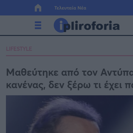
Τελευταία Νέα
Ελλάδα
Οικονο
LIFESTYLE
Κόσμος
Lifesty
Μαθεύτηκε από τον Αντύπα:
κανένας, δεν ξέρω τι έχει
Υγεία
Γυναίκ