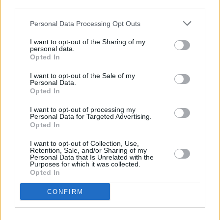
third parties.
Η ανάρτηση της Λάουρα
Personal Data Processing Opt Outs
Νάργιες με το μωρό της
I want to opt-out of the Sharing of my
personal data.
Opted In
I want to opt-out of the Sale of my
Personal Data.
Opted In
I want to opt-out of processing my
Personal Data for Targeted Advertising.
Opted In
I want to opt-out of Collection, Use,
Retention, Sale, and/or Sharing of my
Personal Data that Is Unrelated with the
Purposes for which it was collected.
Opted In
CONFIRM
Δείτε αυτή τη δημοσίευση στο Instagram.