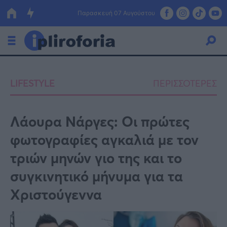
Παρασκευή 07 Αυγούστου
Ελλάδα
LIFESTYLE
ΠΕΡΙΣΣΟΤΕΡΕΣ
Οικονομία
Πολιτική
Λάουρα Νάργες: Οι πρώτες
φωτογραφίες αγκαλιά με τον
Τράπεζες
τριών μηνών γιο της και το
Επιδοτήσεις
Κόσμος
συγκινητικό μήνυμα για τα
Lifestyle
ΕΣΠΑ
Χριστούγεννα
Αθλητικά